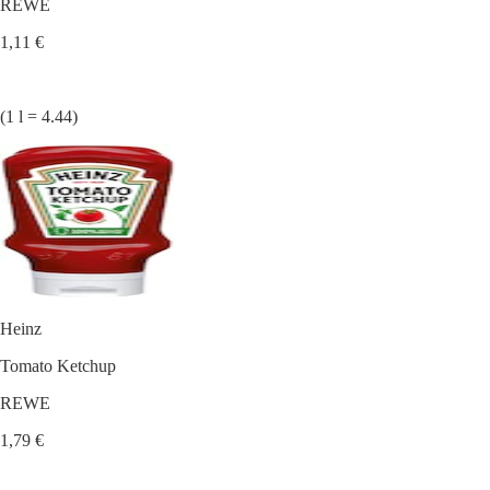
REWE
1,11 €
(1 l = 4.44)
Heinz
Tomato Ketchup
REWE
1,79 €