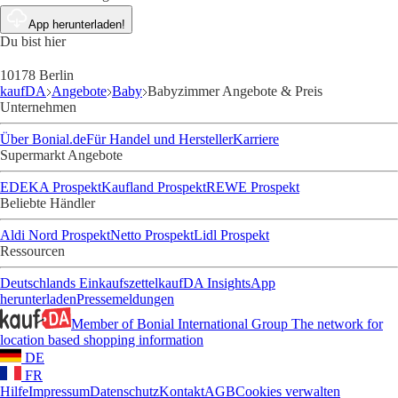
App herunterladen!
Du bist hier
10178 Berlin
kaufDA
Angebote
Baby
Babyzimmer Angebote & Preis
Unternehmen
Über Bonial.de
Für Handel und Hersteller
Karriere
Supermarkt Angebote
EDEKA Prospekt
Kaufland Prospekt
REWE Prospekt
Beliebte Händler
Aldi Nord Prospekt
Netto Prospekt
Lidl Prospekt
Ressourcen
Deutschlands Einkaufszettel
kaufDA Insights
App
herunterladen
Pressemeldungen
Member of Bonial International Group
The network for
location based shopping information
DE
FR
Hilfe
Impressum
Datenschutz
Kontakt
AGB
Cookies verwalten