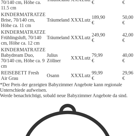
70/140 cm, Höhe ca.
€
€
11.5 cm
KINDERMATRATZE
189,90
50,00
Brise, 70/140 cm,
Träumeland
XXXLutz
€
€
Höhe ca. 11 cm
KINDERMATRATZE
249,90
42,00
Frühlingsluft, 70/140
Träumeland
XXXLutz
€
€
cm, Höhe ca. 12 cm
KINDERMATRATZE
Babydream Duo,
Julius
79,99
40,00
XXXLutz
70/140 cm, Höhe ca. 9
Zöllner
€
€
cm
REISEBETT Fresh
99,99
29,96
Osann
XXXLutz
Air Grau
€
€
*Der Preis der gezeigten Babyzimmer Angebote kann regionale
Unterschiede aufweisen.
Werde benachrichtigt, sobald neue Babyzimmer Angebote da sind.