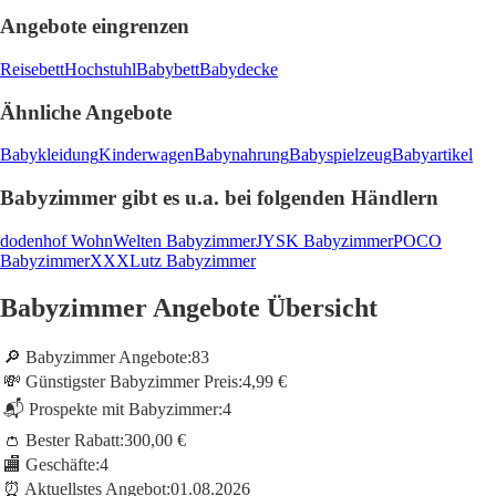
Angebote eingrenzen
Reisebett
Hochstuhl
Babybett
Babydecke
Ähnliche Angebote
Babykleidung
Kinderwagen
Babynahrung
Babyspielzeug
Babyartikel
Babyzimmer gibt es u.a. bei folgenden Händlern
dodenhof WohnWelten Babyzimmer
JYSK Babyzimmer
POCO
Babyzimmer
XXXLutz Babyzimmer
Babyzimmer Angebote Übersicht
🔎 Babyzimmer Angebote:
83
💸 Günstigster Babyzimmer Preis:
4,99 €
📬 Prospekte mit Babyzimmer:
4
👛 Bester Rabatt:
300,00 €
🏬 Geschäfte:
4
⏰ Aktuellstes Angebot:
01.08.2026