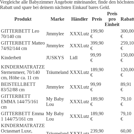
Vergleiche alle Babyzimmer Angebote miteinander, finde den höchsten
Rabatt und spare bei deinem nächsten Einkauf bares Geld.
Preis
Produkt
Marke
Händler
Preis
pro
Rabat
Einheit
GITTERBETT Leo
199,90
300,00
Jimmylee
XXXLutz
70/140 cm
€
€
GITTERBETT Matteo
399,90
259,10
Jimmylee
XXXLutz
74/92/144 cm
€
€
99,99
150,00
Kinderbett
JUSKYS
Lidl
€
€
KINDERMATRATZE
189,90
120,00
Sternenmeer, 70/140
Träumeland
XXXLutz
€
€
cm, Höhe ca. 11 cm
BEISTELLBETT
99,99
89,91
Jimmylee
XXXLutz
83/52/88 cm
€
€
GITTERBETT
My Baby
189,90
79,10
EMMA 144/75/161
XXXLutz
Lou
€
€
cm
GITTERBETT Emma
My Baby
189,90
79,10
XXXLutz
1 144/75/161 cm
Lou
€
€
KINDERMATRATZE
Octasmart Luxe,
239,90
60,00
Träumeland
XXXLutz