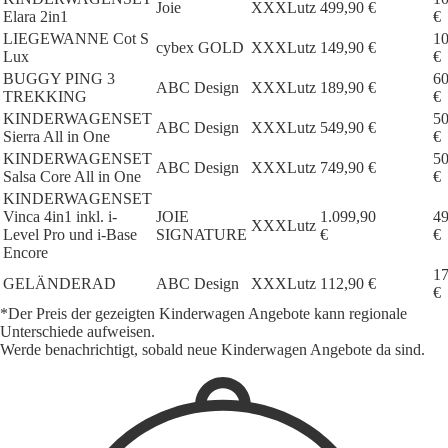
Joie
XXXLutz
499,90 €
Elara 2in1
€
LIEGEWANNE Cot S
10
cybex GOLD
XXXLutz
149,90 €
Lux
€
BUGGY PING 3
60
ABC Design
XXXLutz
189,90 €
TREKKING
€
KINDERWAGENSET
50
ABC Design
XXXLutz
549,90 €
Sierra All in One
€
KINDERWAGENSET
50
ABC Design
XXXLutz
749,90 €
Salsa Core All in One
€
KINDERWAGENSET
Vinca 4in1 inkl. i-
JOIE
1.099,90
49
XXXLutz
Level Pro und i-Base
SIGNATURE
€
€
Encore
17
GELÄNDERAD
ABC Design
XXXLutz
112,90 €
€
*Der Preis der gezeigten Kinderwagen Angebote kann regionale
Unterschiede aufweisen.
Werde benachrichtigt, sobald neue Kinderwagen Angebote da sind.