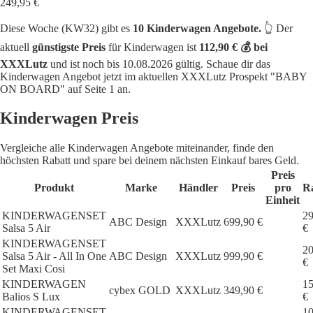
249,95 €
Diese Woche (KW32) gibt es
10 Kinderwagen Angebote.
👆 Der
aktuell
günstigste Preis
für Kinderwagen ist
112,90 € 💰 bei
XXXLutz
und ist noch bis 10.08.2026 gültig. Schaue dir das
Kinderwagen Angebot jetzt im aktuellen XXXLutz Prospekt "BABY
ON BOARD" auf Seite 1 an.
Kinderwagen Preis
Vergleiche alle Kinderwagen Angebote miteinander, finde den
höchsten Rabatt und spare bei deinem nächsten Einkauf bares Geld.
Preis
Produkt
Marke
Händler
Preis
pro
R
Einheit
KINDERWAGENSET
29
ABC Design
XXXLutz
699,90 €
Salsa 5 Air
€
KINDERWAGENSET
20
Salsa 5 Air - All In One
ABC Design
XXXLutz
999,90 €
€
Set Maxi Cosi
KINDERWAGEN
15
cybex GOLD
XXXLutz
349,90 €
Balios S Lux
€
KINDERWAGENSET
10