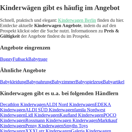
Kinderwägen gibt es häufig im Angebot
Schnell, praktisch und elegant:
Kinderwagen Berlin
finden du hier.
Entdecke aktuelle
Kinderwagen Angebote
, indem du auf den
Prospekt klickst oder die Suche nutzt. Informationen zu
Preis &
Gültigkeit
der Angebote findest du im Prospekt.
Angebote eingrenzen
Buggy
Fußsack
Babytrage
Ähnliche Angebote
Babykleidung
Babynahrung
Babyzimmer
Babyspielzeug
Babyartikel
Kinderwagen gibt es u.a. bei folgenden Händlern
Decathlon Kinderwagen
ALDI Nord Kinderwagen
EDEKA
Kinderwagen
ALDI SÜD Kinderwagen
famila Nordwest
Kinderwagen
Lidl Kinderwagen
Kaufland Kinderwagen
POCO
Kinderwagen
Rossmann Kinderwagen
Kinderwagen
Marktkauf
Kinderwagen
Penny Kinderwagen
Smyths Toys
Kinderwagen
XXXLutz Kinderwagen
Galeria Kinderwagen