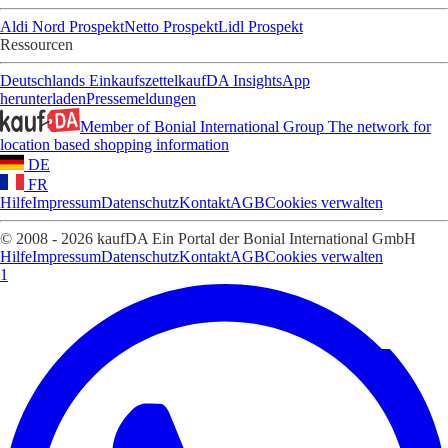
Aldi Nord Prospekt
Netto Prospekt
Lidl Prospekt
Ressourcen
Deutschlands Einkaufszettel
kaufDA Insights
App
herunterladen
Pressemeldungen
Member of Bonial International Group
The network for
location based shopping information
DE
FR
Hilfe
Impressum
Datenschutz
Kontakt
AGB
Cookies verwalten
© 2008 - 2026 kaufDA Ein Portal der Bonial International GmbH
Hilfe
Impressum
Datenschutz
Kontakt
AGB
Cookies verwalten
1