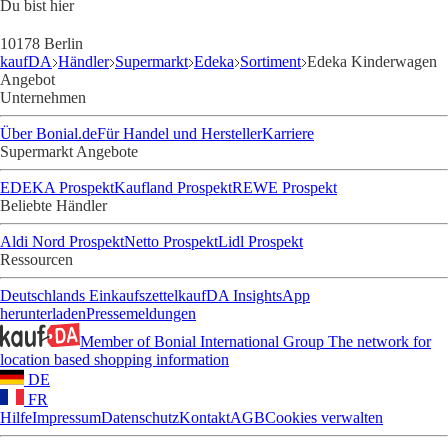
Du bist hier
10178 Berlin
kaufDA
Händler
Supermarkt
Edeka
Sortiment
Edeka Kinderwagen
Angebot
Unternehmen
Über Bonial.de
Für Handel und Hersteller
Karriere
Supermarkt Angebote
EDEKA Prospekt
Kaufland Prospekt
REWE Prospekt
Beliebte Händler
Aldi Nord Prospekt
Netto Prospekt
Lidl Prospekt
Ressourcen
Deutschlands Einkaufszettel
kaufDA Insights
App
herunterladen
Pressemeldungen
Member of Bonial International Group
The network for
location based shopping information
DE
FR
Hilfe
Impressum
Datenschutz
Kontakt
AGB
Cookies verwalten