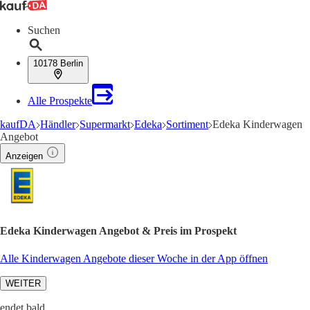
Suchen
10178 Berlin
Alle Prospekte
kaufDA
Händler
Supermarkt
Edeka
Sortiment
Edeka Kinderwagen
Angebot
Anzeigen
Edeka Kinderwagen Angebot & Preis im Prospekt
Alle Kinderwagen Angebote dieser Woche in der App öffnen
WEITER
endet bald