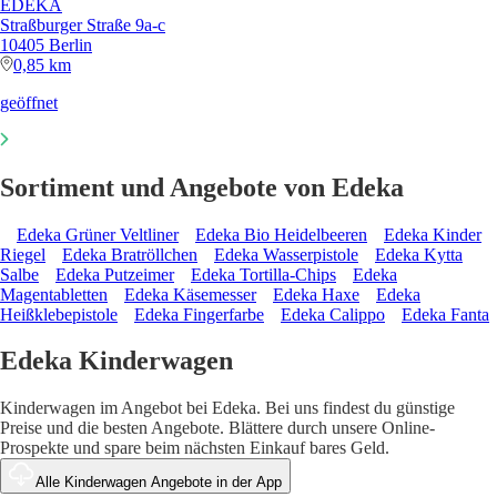
EDEKA
Straßburger Straße 9a-c
10405 Berlin
0,85 km
geöffnet
Sortiment und Angebote von Edeka
Edeka Grüner Veltliner
Edeka Bio Heidelbeeren
Edeka Kinder
Riegel
Edeka Bratröllchen
Edeka Wasserpistole
Edeka Kytta
Salbe
Edeka Putzeimer
Edeka Tortilla-Chips
Edeka
Magentabletten
Edeka Käsemesser
Edeka Haxe
Edeka
Heißklebepistole
Edeka Fingerfarbe
Edeka Calippo
Edeka Fanta
Edeka Kinderwagen
Kinderwagen im Angebot bei Edeka. Bei uns findest du günstige
Preise und die besten Angebote. Blättere durch unsere Online-
Prospekte und spare beim nächsten Einkauf bares Geld.
Alle Kinderwagen Angebote in der App