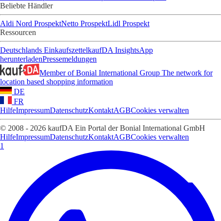
Beliebte Händler
Aldi Nord Prospekt
Netto Prospekt
Lidl Prospekt
Ressourcen
Deutschlands Einkaufszettel
kaufDA Insights
App
herunterladen
Pressemeldungen
Member of Bonial International Group
The network for
location based shopping information
DE
FR
Hilfe
Impressum
Datenschutz
Kontakt
AGB
Cookies verwalten
© 2008 - 2026 kaufDA Ein Portal der Bonial International GmbH
Hilfe
Impressum
Datenschutz
Kontakt
AGB
Cookies verwalten
1