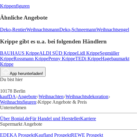
Krippenfiguren
Ähnliche Angebote
Deko-Rentier
Weihnachtsmann
Deko-Schneemann
Weihnachtsengel
Krippe gibt es u.a. bei folgenden Händlern
BAUHAUS Krippe
ALDI SÜD Krippe
Lidl Krippe
Segmüller
Krippe
Rossmann Krippe
Penny Krippe
TEDi Krippe
Hagebaumarkt
Krippe
App herunterladen!
Du bist hier
10178 Berlin
kaufDA
Angebote
Weihnachten
Weihnachtsdekoration
Weihnachtsfiguren
Krippe Angebote & Preis
Unternehmen
Über Bonial.de
Für Handel und Hersteller
Karriere
Supermarkt Angebote
EDEKA Prospekt
Kaufland Prospekt
REWE Prospekt