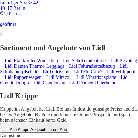
Leipziger Straße 42
10117 Berlin
1,91 km
geöffnet
Sortiment und Angebote von Lidl
Lidl Frankfurter Würstchen
Lidl Schokoladentorte
Lidl Pizzateig
Lidl Damen Thermo-Leggings
Lidl Fahrradsattelbezug
Lidl
Schuhabtropfschale
Lidl Gießstab
Lidl Fin Carré
Lidl Whirlpool
Lidl Puppenwagen
Lidl Miracoli
Lidl Vibrationsplatte
Lidl
Cookie Dough
Lidl Connemara
Lidl Damen Unterhemd
Lidl Krippe
Krippe im Angebot bei Lidl. Bei uns findest du günstige Preise und die
besten Angebote. Blättere durch unsere Online-Prospekte und spare
beim nächsten Einkauf bares Geld.
Alle Krippe Angebote in der App
Du bist hier