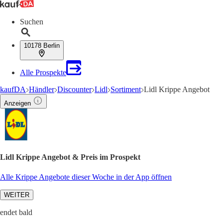
Suchen
10178 Berlin
Alle Prospekte
kaufDA
Händler
Discounter
Lidl
Sortiment
Lidl Krippe Angebot
Anzeigen
Lidl Krippe Angebot & Preis im Prospekt
Alle Krippe Angebote dieser Woche in der App öffnen
WEITER
endet bald