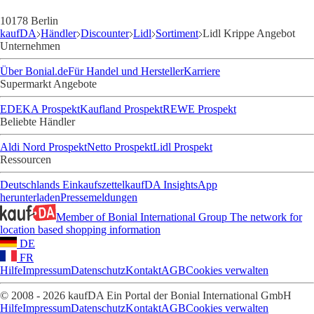
10178 Berlin
kaufDA
Händler
Discounter
Lidl
Sortiment
Lidl Krippe Angebot
Unternehmen
Über Bonial.de
Für Handel und Hersteller
Karriere
Supermarkt Angebote
EDEKA Prospekt
Kaufland Prospekt
REWE Prospekt
Beliebte Händler
Aldi Nord Prospekt
Netto Prospekt
Lidl Prospekt
Ressourcen
Deutschlands Einkaufszettel
kaufDA Insights
App
herunterladen
Pressemeldungen
Member of Bonial International Group
The network for
location based shopping information
DE
FR
Hilfe
Impressum
Datenschutz
Kontakt
AGB
Cookies verwalten
© 2008 - 2026 kaufDA Ein Portal der Bonial International GmbH
Hilfe
Impressum
Datenschutz
Kontakt
AGB
Cookies verwalten