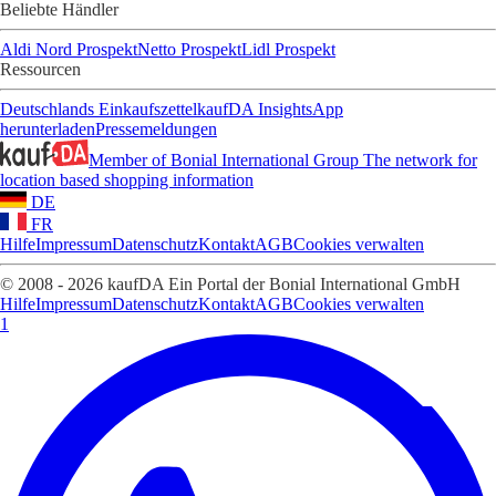
Beliebte Händler
Aldi Nord Prospekt
Netto Prospekt
Lidl Prospekt
Ressourcen
Deutschlands Einkaufszettel
kaufDA Insights
App
herunterladen
Pressemeldungen
Member of Bonial International Group
The network for
location based shopping information
DE
FR
Hilfe
Impressum
Datenschutz
Kontakt
AGB
Cookies verwalten
© 2008 - 2026 kaufDA Ein Portal der Bonial International GmbH
Hilfe
Impressum
Datenschutz
Kontakt
AGB
Cookies verwalten
1