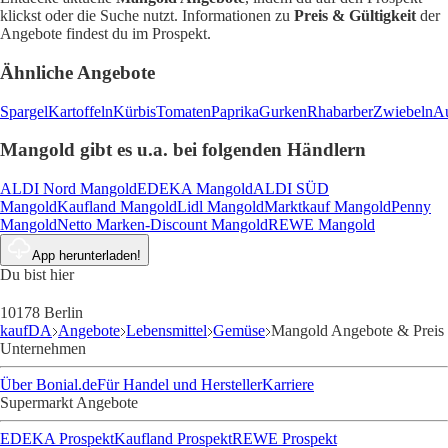
klickst oder die Suche nutzt. Informationen zu
Preis & Gültigkeit
der
Angebote findest du im Prospekt.
Ähnliche Angebote
Spargel
Kartoffeln
Kürbis
Tomaten
Paprika
Gurken
Rhabarber
Zwiebeln
Au
Mangold gibt es u.a. bei folgenden Händlern
ALDI Nord Mangold
EDEKA Mangold
ALDI SÜD
Mangold
Kaufland Mangold
Lidl Mangold
Marktkauf Mangold
Penny
Mangold
Netto Marken-Discount Mangold
REWE Mangold
App herunterladen!
Du bist hier
10178 Berlin
kaufDA
Angebote
Lebensmittel
Gemüse
Mangold Angebote & Preis
Unternehmen
Über Bonial.de
Für Handel und Hersteller
Karriere
Supermarkt Angebote
EDEKA Prospekt
Kaufland Prospekt
REWE Prospekt