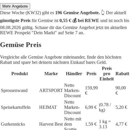
Mehr Angebote
Diese Woche (KW32) gibt es
196 Gemüse Angebote.
👆 Der aktuell
günstigste Preis
für Gemüse ist
0,55 € 💰 bei REWE
und ist noch bis
08.08.2026 gültig. Schaue dir das Gemüse Angebot jetzt im aktuellen
REWE Prospekt "Dein Markt" auf Seite 7 an.
Gemüse Preis
Vergleiche alle Gemüse Angebote miteinander, finde den höchsten
Rabatt und spare bei deinem nächsten Einkauf bares Geld.
Preis
Produkt
Marke
Händler
Preis
pro
Rabatt
Einheit
Netto
159,99
90,00
Sprossenwand
ARTSPORT
Marken-
€
€
Discount
Netto
(0.78 /
Speisekartoffeln
HEIMAT
Marken-
6,99 €
5,20 €
kg)
Discount
Netto mit
1 kg =
Gurkensticks
Harvest Best
dem
1,59 €
4,77 €
3.13
Scottie