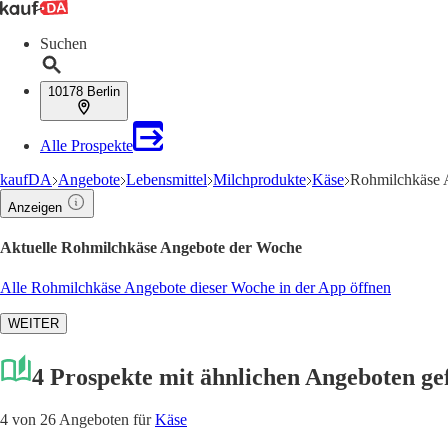
Suchen
10178 Berlin
Alle Prospekte
kaufDA
Angebote
Lebensmittel
Milchprodukte
Käse
Rohmilchkäse 
Anzeigen
Aktuelle Rohmilchkäse Angebote der Woche
Alle Rohmilchkäse Angebote dieser Woche in der App öffnen
WEITER
4 Prospekte mit ähnlichen Angeboten g
4 von 26 Angeboten für
Käse