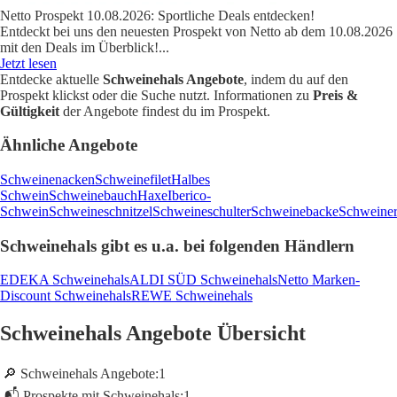
Netto Prospekt 10.08.2026: Sportliche Deals entdecken!
Entdeckt bei uns den neuesten Prospekt von Netto ab dem 10.08.2026
mit den Deals im Überblick!
...
Jetzt lesen
Entdecke aktuelle
Schweinehals Angebote
, indem du auf den
Prospekt klickst oder die Suche nutzt. Informationen zu
Preis &
Gültigkeit
der Angebote findest du im Prospekt.
Ähnliche Angebote
Schweinenacken
Schweinefilet
Halbes
Schwein
Schweinebauch
Haxe
Iberico-
Schwein
Schweineschnitzel
Schweineschulter
Schweinebacke
Schweine
Schweinehals gibt es u.a. bei folgenden Händlern
EDEKA Schweinehals
ALDI SÜD Schweinehals
Netto Marken-
Discount Schweinehals
REWE Schweinehals
Schweinehals Angebote Übersicht
🔎 Schweinehals Angebote:
1
📬 Prospekte mit Schweinehals:
1