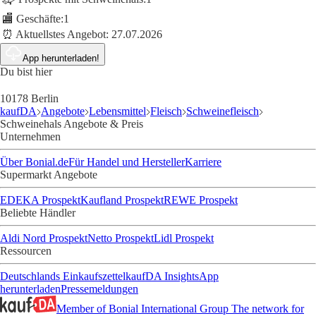
🏬 Geschäfte:
1
⏰ Aktuellstes Angebot:
27.07.2026
App herunterladen!
Du bist hier
10178 Berlin
kaufDA
Angebote
Lebensmittel
Fleisch
Schweinefleisch
Schweinehals Angebote & Preis
Unternehmen
Über Bonial.de
Für Handel und Hersteller
Karriere
Supermarkt Angebote
EDEKA Prospekt
Kaufland Prospekt
REWE Prospekt
Beliebte Händler
Aldi Nord Prospekt
Netto Prospekt
Lidl Prospekt
Ressourcen
Deutschlands Einkaufszettel
kaufDA Insights
App
herunterladen
Pressemeldungen
Member of Bonial International Group
The network for