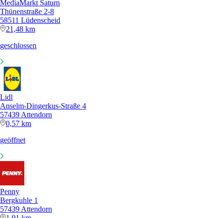
MediaMarkt Saturn
Thünenstraße 2-8
58511 Lüdenscheid
21,48 km
geschlossen
Lidl
Anselm-Dingerkus-Straße 4
57439 Attendorn
0,57 km
geöffnet
Penny
Bergkuhle 1
57439 Attendorn
1,91 km