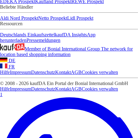
EDEKA Prospekt
Kaufland Prospekt
REWE Prospekt
Beliebte Händler
Aldi Nord Prospekt
Netto Prospekt
Lidl Prospekt
Ressourcen
Deutschlands Einkaufszettel
kaufDA Insights
App
herunterladen
Pressemeldungen
Member of Bonial International Group
The network for
location based shopping information
DE
FR
Hilfe
Impressum
Datenschutz
Kontakt
AGB
Cookies verwalten
© 2008 - 2026 kaufDA Ein Portal der Bonial International GmbH
Hilfe
Impressum
Datenschutz
Kontakt
AGB
Cookies verwalten
1