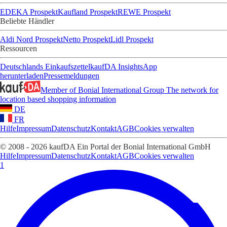
EDEKA Prospekt
Kaufland Prospekt
REWE Prospekt
Beliebte Händler
Aldi Nord Prospekt
Netto Prospekt
Lidl Prospekt
Ressourcen
Deutschlands Einkaufszettel
kaufDA Insights
App
herunterladen
Pressemeldungen
Member of Bonial International Group
The network for
location based shopping information
DE
FR
Hilfe
Impressum
Datenschutz
Kontakt
AGB
Cookies verwalten
© 2008 - 2026 kaufDA Ein Portal der Bonial International GmbH
Hilfe
Impressum
Datenschutz
Kontakt
AGB
Cookies verwalten
1