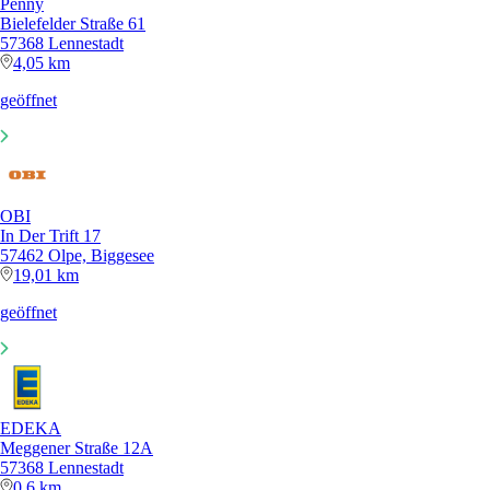
Penny
Bielefelder Straße 61
57368 Lennestadt
4,05 km
geöffnet
OBI
In Der Trift 17
57462 Olpe, Biggesee
19,01 km
geöffnet
EDEKA
Meggener Straße 12A
57368 Lennestadt
0,6 km