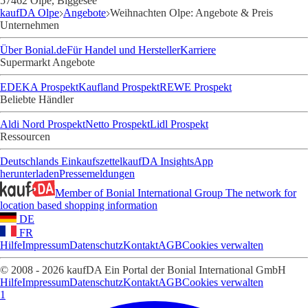
57462 Olpe, Biggesee
kaufDA Olpe
Angebote
Weihnachten Olpe: Angebote & Preis
Unternehmen
Über Bonial.de
Für Handel und Hersteller
Karriere
Supermarkt Angebote
EDEKA Prospekt
Kaufland Prospekt
REWE Prospekt
Beliebte Händler
Aldi Nord Prospekt
Netto Prospekt
Lidl Prospekt
Ressourcen
Deutschlands Einkaufszettel
kaufDA Insights
App
herunterladen
Pressemeldungen
Member of Bonial International Group
The network for
location based shopping information
DE
FR
Hilfe
Impressum
Datenschutz
Kontakt
AGB
Cookies verwalten
© 2008 - 2026 kaufDA Ein Portal der Bonial International GmbH
Hilfe
Impressum
Datenschutz
Kontakt
AGB
Cookies verwalten
1