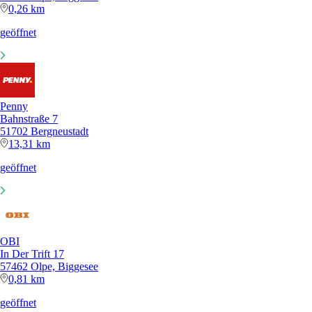
0,26 km
geöffnet
Penny
Bahnstraße 7
51702 Bergneustadt
13,31 km
geöffnet
OBI
In Der Trift 17
57462 Olpe, Biggesee
0,81 km
geöffnet