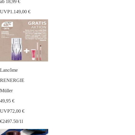
ab 18,99 €
UVP
1.149,00 €
Lancôme
RENERGIE
Müller
49,95 €
UVP
72,00 €
€2497.50/1l