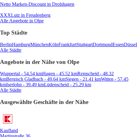
Netto Marken-Discount
in Drolshagen
XXXLutz
in Freudenberg
Alle Angebote in Olpe
Top Städte
Berlin
Hamburg
München
Köln
Frankfurt
Stuttgart
Dortmund
Essen
Düssel
Alle Städte
Angebote in der Nähe von Olpe
Wuppertal - 54.54 km
Hagen - 45.52 km
Remscheid - 48.32
km
Bergisch Gladbach - 49.64 km
Siegen - 21.41 km
Witten - 57.45
km
Iserlohn - 39.49 km
Lüdenscheid - 25.29 km
Alle Städte
Ausgewählte Geschäfte in der Nähe
Kaufland
Martinstraße 36