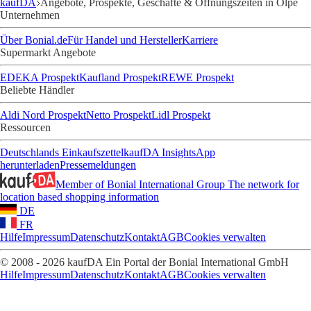
kaufDA
Angebote, Prospekte, Geschäfte & Öffnungszeiten in Olpe
Unternehmen
Über Bonial.de
Für Handel und Hersteller
Karriere
Supermarkt Angebote
EDEKA Prospekt
Kaufland Prospekt
REWE Prospekt
Beliebte Händler
Aldi Nord Prospekt
Netto Prospekt
Lidl Prospekt
Ressourcen
Deutschlands Einkaufszettel
kaufDA Insights
App
herunterladen
Pressemeldungen
Member of Bonial International Group
The network for
location based shopping information
DE
FR
Hilfe
Impressum
Datenschutz
Kontakt
AGB
Cookies verwalten
© 2008 - 2026 kaufDA Ein Portal der Bonial International GmbH
Hilfe
Impressum
Datenschutz
Kontakt
AGB
Cookies verwalten