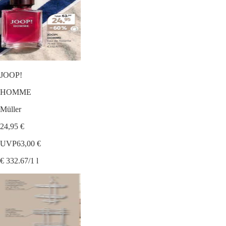
JOOP!
HOMME
Müller
24,95 €
UVP
63,00 €
€ 332.67/1 l