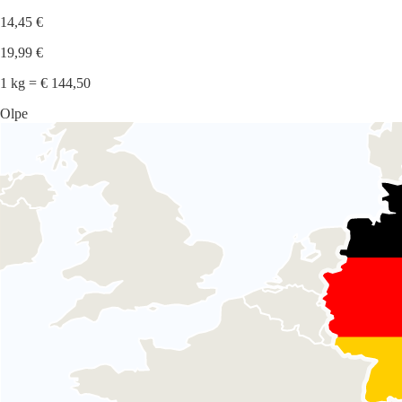
14,45 €
19,99 €
1 kg = € 144,50
Olpe