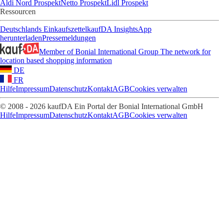
Aldi Nord Prospekt
Netto Prospekt
Lidl Prospekt
Ressourcen
Deutschlands Einkaufszettel
kaufDA Insights
App
herunterladen
Pressemeldungen
Member of Bonial International Group
The network for
location based shopping information
DE
FR
Hilfe
Impressum
Datenschutz
Kontakt
AGB
Cookies verwalten
© 2008 - 2026 kaufDA Ein Portal der Bonial International GmbH
Hilfe
Impressum
Datenschutz
Kontakt
AGB
Cookies verwalten