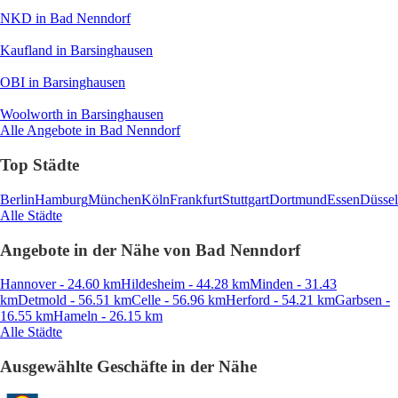
NKD
in Bad Nenndorf
Kaufland
in Barsinghausen
OBI
in Barsinghausen
Woolworth
in Barsinghausen
Alle Angebote in Bad Nenndorf
Top Städte
Berlin
Hamburg
München
Köln
Frankfurt
Stuttgart
Dortmund
Essen
Düssel
Alle Städte
Angebote in der Nähe von Bad Nenndorf
Hannover - 24.60 km
Hildesheim - 44.28 km
Minden - 31.43
km
Detmold - 56.51 km
Celle - 56.96 km
Herford - 54.21 km
Garbsen -
16.55 km
Hameln - 26.15 km
Alle Städte
Ausgewählte Geschäfte in der Nähe