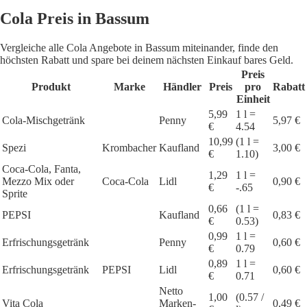
Cola Preis in Bassum
Vergleiche alle Cola Angebote in Bassum miteinander, finde den
höchsten Rabatt und spare bei deinem nächsten Einkauf bares Geld.
Preis
Produkt
Marke
Händler
Preis
pro
Rabatt
Einheit
5,99
1 l =
Cola-Mischgetränk
Penny
5,97 €
€
4.54
10,99
(1 l =
Spezi
Krombacher
Kaufland
3,00 €
€
1.10)
Coca-Cola, Fanta,
1,29
1 l =
Mezzo Mix oder
Coca-Cola
Lidl
0,90 €
€
-.65
Sprite
0,66
(1 l =
PEPSI
Kaufland
0,83 €
€
0.53)
0,99
1 l =
Erfrischungsgetränk
Penny
0,60 €
€
0.79
0,89
1 l =
Erfrischungsgetränk
PEPSI
Lidl
0,60 €
€
0.71
Netto
1,00
(0.57 /
Vita Cola
Marken-
0,49 €