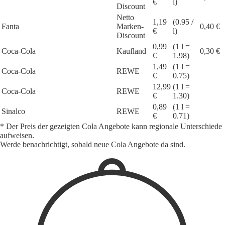
€
l)
Discount
Netto
1,19
(0.95 /
Fanta
Marken-
0,40 €
€
l)
Discount
0,99
(1 l =
Coca-Cola
Kaufland
0,30 €
€
1.98)
1,49
(1 l =
Coca-Cola
REWE
€
0.75)
12,99
(1 l =
Coca-Cola
REWE
€
1.30)
0,89
(1 l =
Sinalco
REWE
€
0.71)
* Der Preis der gezeigten Cola Angebote kann regionale Unterschiede
aufweisen.
Werde benachrichtigt, sobald neue Cola Angebote da sind.
1