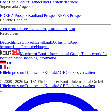
Über Bonial.de
Für Handel und Hersteller
Karriere
Supermarkt Angebote
EDEKA Prospekt
Kaufland Prospekt
REWE Prospekt
Beliebte Händler
Aldi Nord Prospekt
Netto Prospekt
Lidl Prospekt
Ressourcen
Deutschlands Einkaufszettel
kaufDA Insights
App
herunterladen
Pressemeldungen
Member of Bonial International Group
The network for
location based shopping information
DE
FR
Hilfe
Impressum
Datenschutz
Kontakt
AGB
Cookies verwalten
© 2008 - 2026 kaufDA Ein Portal der Bonial International GmbH
Hilfe
Impressum
Datenschutz
Kontakt
AGB
Cookies verwalten
1