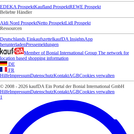
EDEKA Prospekt
Kaufland Prospekt
REWE Prospekt
Beliebte Händler
Aldi Nord Prospekt
Netto Prospekt
Lidl Prospekt
Ressourcen
Deutschlands Einkaufszettel
kaufDA Insights
App
herunterladen
Pressemeldungen
Member of Bonial International Group
The network for
location based shopping information
DE
FR
Hilfe
Impressum
Datenschutz
Kontakt
AGB
Cookies verwalten
© 2008 - 2026 kaufDA Ein Portal der Bonial International GmbH
Hilfe
Impressum
Datenschutz
Kontakt
AGB
Cookies verwalten
1