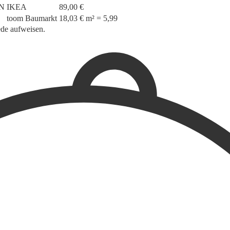
N
IKEA
89,00 €
toom Baumarkt
18,03 €
m² = 5,99
ede aufweisen.