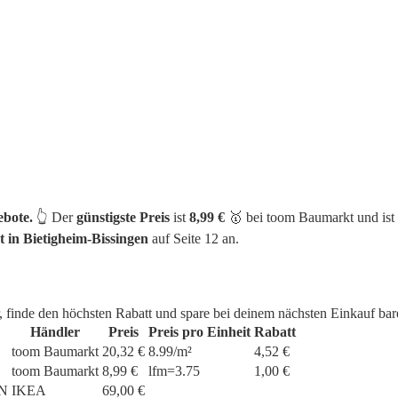
bote.
👆 Der
günstigste Preis
ist
8,99 €
🥇 bei toom Baumarkt und is
in Bietigheim-Bissingen
auf Seite 12 an.
, finde den höchsten Rabatt und spare bei deinem nächsten Einkauf bar
Händler
Preis
Preis pro Einheit
Rabatt
toom Baumarkt
20,32 €
8.99/m²
4,52 €
toom Baumarkt
8,99 €
lfm=3.75
1,00 €
N
IKEA
69,00 €