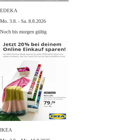
EDEKA
Mo. 3.8. - Sa. 8.8.2026
Noch bis morgen gültig
IKEA