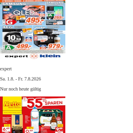
expert
Sa. 1.8. - Fr. 7.8.2026
Nur noch heute gültig