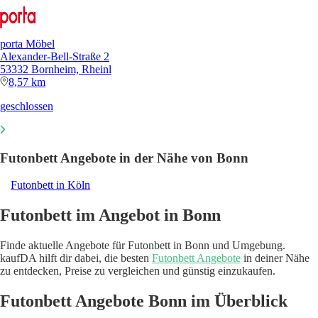
porta Möbel
Alexander-Bell-Straße 2
53332 Bornheim, Rheinl
8,57 km
geschlossen
Futonbett Angebote in der Nähe von Bonn
Futonbett in Köln
Futonbett im Angebot in Bonn
Finde aktuelle Angebote für Futonbett in Bonn und Umgebung.
kaufDA hilft dir dabei, die besten
Futonbett Angebote
in deiner Nähe
zu entdecken, Preise zu vergleichen und günstig einzukaufen.
Futonbett Angebote Bonn im Überblick