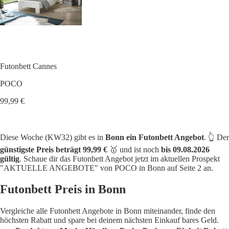
Futonbett Cannes
POCO
99,99 €
Diese Woche (KW32) gibt es in
Bonn ein Futonbett Angebot
. 👆 Der
günstigste Preis beträgt 99,99 €
🥇 und ist noch
bis 09.08.2026
gültig
. Schaue dir das Futonbett Angebot jetzt im aktuellen Prospekt
"AKTUELLE ANGEBOTE" von POCO in Bonn auf Seite 2 an.
Futonbett Preis in Bonn
Vergleiche alle Futonbett Angebote in Bonn miteinander, finde den
höchsten Rabatt und spare bei deinem nächsten Einkauf bares Geld.