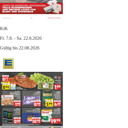
KiK
Fr. 7.8. - Sa. 22.8.2026
Gültig bis 22.08.2026