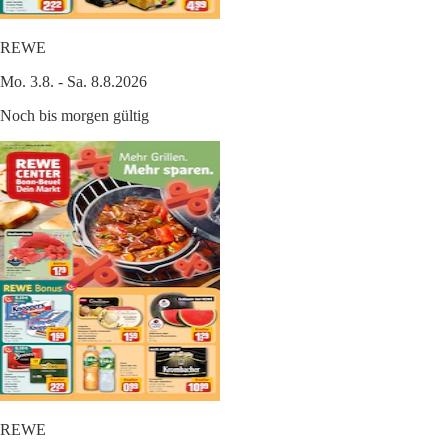
REWE
Mo. 3.8. - Sa. 8.8.2026
Noch bis morgen gültig
REWE