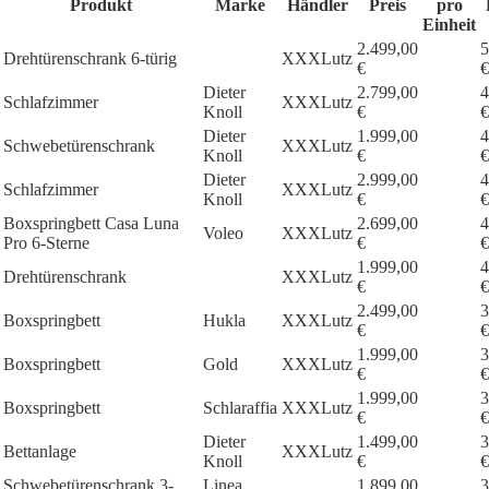
Produkt
Marke
Händler
Preis
pro
Einheit
2.499,00
5
Drehtürenschrank 6-türig
XXXLutz
€
€
Dieter
2.799,00
4
Schlafzimmer
XXXLutz
Knoll
€
€
Dieter
1.999,00
4
Schwebetürenschrank
XXXLutz
Knoll
€
€
Dieter
2.999,00
4
Schlafzimmer
XXXLutz
Knoll
€
€
Boxspringbett Casa Luna
2.699,00
4
Voleo
XXXLutz
Pro 6-Sterne
€
€
1.999,00
4
Drehtürenschrank
XXXLutz
€
€
2.499,00
3
Boxspringbett
Hukla
XXXLutz
€
€
1.999,00
3
Boxspringbett
Gold
XXXLutz
€
€
1.999,00
3
Boxspringbett
Schlaraffia
XXXLutz
€
€
Dieter
1.499,00
3
Bettanlage
XXXLutz
Knoll
€
€
Schwebetürenschrank 3-
Linea
1.899,00
3