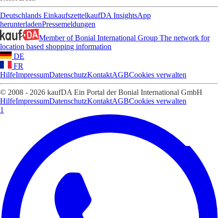
Deutschlands Einkaufszettel
kaufDA Insights
App
herunterladen
Pressemeldungen
Member of Bonial International Group
The network for
location based shopping information
DE
FR
Hilfe
Impressum
Datenschutz
Kontakt
AGB
Cookies verwalten
© 2008 - 2026 kaufDA Ein Portal der Bonial International GmbH
Hilfe
Impressum
Datenschutz
Kontakt
AGB
Cookies verwalten
1