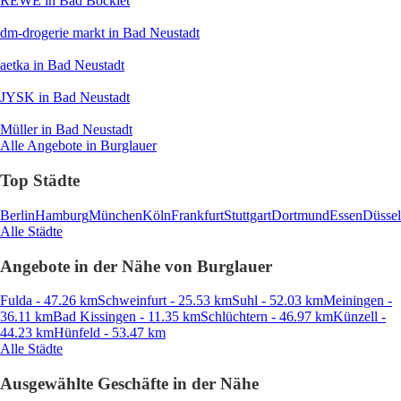
REWE
in Bad Bocklet
dm-drogerie markt
in Bad Neustadt
aetka
in Bad Neustadt
JYSK
in Bad Neustadt
Müller
in Bad Neustadt
Alle Angebote in Burglauer
Top Städte
Berlin
Hamburg
München
Köln
Frankfurt
Stuttgart
Dortmund
Essen
Düssel
Alle Städte
Angebote in der Nähe von Burglauer
Fulda - 47.26 km
Schweinfurt - 25.53 km
Suhl - 52.03 km
Meiningen -
36.11 km
Bad Kissingen - 11.35 km
Schlüchtern - 46.97 km
Künzell -
44.23 km
Hünfeld - 53.47 km
Alle Städte
Ausgewählte Geschäfte in der Nähe