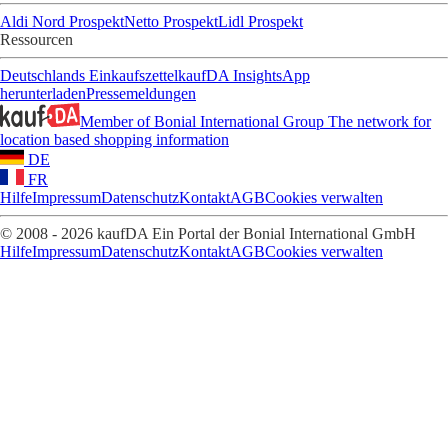
Aldi Nord Prospekt
Netto Prospekt
Lidl Prospekt
Ressourcen
Deutschlands Einkaufszettel
kaufDA Insights
App
herunterladen
Pressemeldungen
Member of Bonial International Group
The network for
location based shopping information
DE
FR
Hilfe
Impressum
Datenschutz
Kontakt
AGB
Cookies verwalten
© 2008 - 2026 kaufDA Ein Portal der Bonial International GmbH
Hilfe
Impressum
Datenschutz
Kontakt
AGB
Cookies verwalten