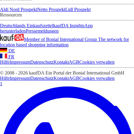
Aldi Nord Prospekt
Netto Prospekt
Lidl Prospekt
Ressourcen
Deutschlands Einkaufszettel
kaufDA Insights
App
herunterladen
Pressemeldungen
Member of Bonial International Group
The network for
location based shopping information
DE
FR
Hilfe
Impressum
Datenschutz
Kontakt
AGB
Cookies verwalten
© 2008 - 2026 kaufDA Ein Portal der Bonial International GmbH
Hilfe
Impressum
Datenschutz
Kontakt
AGB
Cookies verwalten
1