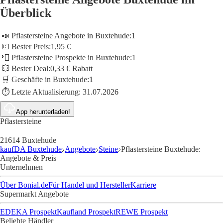
Überblick
📣 Pflastersteine Angebote in Buxtehude:
1
💶 Bester Preis:
1,95 €
📮 Pflastersteine Prospekte in Buxtehude:
1
💥 Bester Deal:
0,33 € Rabatt
🛒 Geschäfte in Buxtehude:
1
⏱️ Letzte Aktualisierung:
31.07.2026
App herunterladen!
Pflastersteine
21614 Buxtehude
kaufDA Buxtehude
Angebote
Steine
Pflastersteine Buxtehude:
Angebote & Preis
Unternehmen
Über Bonial.de
Für Handel und Hersteller
Karriere
Supermarkt Angebote
EDEKA Prospekt
Kaufland Prospekt
REWE Prospekt
Beliebte Händler