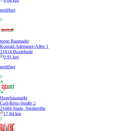
9,04 km
geöffnet
toom Baumarkt
Konrad-Adenauer-Allee 1
21614 Buxtehude
0,91 km
geöffnet
Hagebaumarkt
Carl-Benz-Straße 2
21684 Stade, Niederelbe
17,84 km