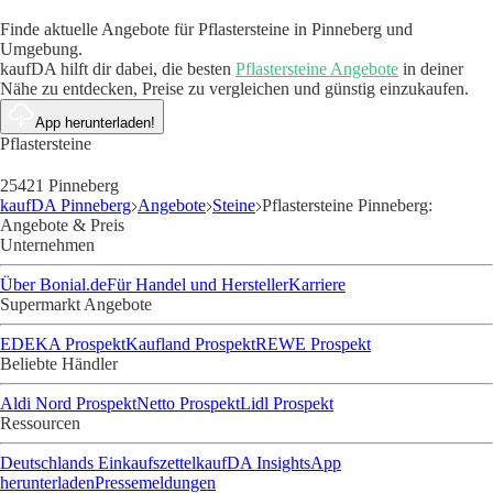
Finde aktuelle Angebote für Pflastersteine in Pinneberg und
Umgebung.
kaufDA hilft dir dabei, die besten
Pflastersteine Angebote
in deiner
Nähe zu entdecken, Preise zu vergleichen und günstig einzukaufen.
App herunterladen!
Pflastersteine
25421 Pinneberg
kaufDA Pinneberg
Angebote
Steine
Pflastersteine Pinneberg:
Angebote & Preis
Unternehmen
Über Bonial.de
Für Handel und Hersteller
Karriere
Supermarkt Angebote
EDEKA Prospekt
Kaufland Prospekt
REWE Prospekt
Beliebte Händler
Aldi Nord Prospekt
Netto Prospekt
Lidl Prospekt
Ressourcen
Deutschlands Einkaufszettel
kaufDA Insights
App
herunterladen
Pressemeldungen