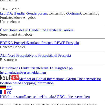
Du bist hier
10178 Berlin
kaufDA
Händler
Sonderposten
Centershop
Sortiment
Centershop
Funksteckdose Angebot
Unternehmen
Über Bonial.de
Für Handel und Hersteller
Karriere
Supermarkt Angebote
EDEKA Prospekt
Kaufland Prospekt
REWE Prospekt
Beliebte Händler
Aldi Nord Prospekt
Netto Prospekt
Lidl Prospekt
Ressourcen
Deutschlands Einkaufszettel
kaufDA Insights
App
herunterladen
Pressemeldungen
Member of Bonial International Group
The network for
location based shopping information
DE
FR
Hilfe
Impressum
Datenschutz
Kontakt
AGB
Cookies verwalten