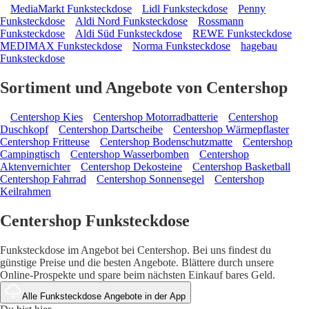
MediaMarkt Funksteckdose
Lidl Funksteckdose
Penny
Funksteckdose
Aldi Nord Funksteckdose
Rossmann
Funksteckdose
Aldi Süd Funksteckdose
REWE Funksteckdose
MEDIMAX Funksteckdose
Norma Funksteckdose
hagebau
Funksteckdose
Sortiment und Angebote von Centershop
Centershop Kies
Centershop Motorradbatterie
Centershop
Duschkopf
Centershop Dartscheibe
Centershop Wärmepflaster
Centershop Fritteuse
Centershop Bodenschutzmatte
Centershop
Campingtisch
Centershop Wasserbomben
Centershop
Aktenvernichter
Centershop Dekosteine
Centershop Basketball
Centershop Fahrrad
Centershop Sonnensegel
Centershop
Keilrahmen
Centershop Funksteckdose
Funksteckdose im Angebot bei Centershop. Bei uns findest du
günstige Preise und die besten Angebote. Blättere durch unsere
Online-Prospekte und spare beim nächsten Einkauf bares Geld.
Alle Funksteckdose Angebote in der App