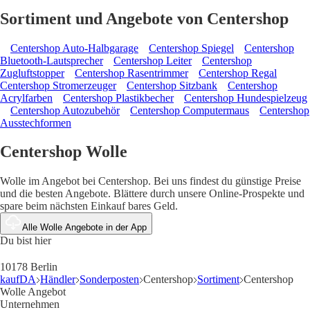
Sortiment und Angebote von Centershop
Centershop Auto-Halbgarage
Centershop Spiegel
Centershop
Bluetooth-Lautsprecher
Centershop Leiter
Centershop
Zugluftstopper
Centershop Rasentrimmer
Centershop Regal
Centershop Stromerzeuger
Centershop Sitzbank
Centershop
Acrylfarben
Centershop Plastikbecher
Centershop Hundespielzeug
Centershop Autozubehör
Centershop Computermaus
Centershop
Ausstechformen
Centershop Wolle
Wolle im Angebot bei Centershop. Bei uns findest du günstige Preise
und die besten Angebote. Blättere durch unsere Online-Prospekte und
spare beim nächsten Einkauf bares Geld.
Alle Wolle Angebote in der App
Du bist hier
10178 Berlin
kaufDA
Händler
Sonderposten
Centershop
Sortiment
Centershop
Wolle Angebot
Unternehmen