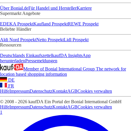
Über Bonial.de
Für Handel und Hersteller
Karriere
Supermarkt Angebote
EDEKA Prospekt
Kaufland Prospekt
REWE Prospekt
Beliebte Händler
Aldi Nord Prospekt
Netto Prospekt
Lidl Prospekt
Ressourcen
Deutschlands Einkaufszettel
kaufDA Insights
App
herunterladen
Pressemeldungen
Member of Bonial International Group
The network for
location based shopping information
DE
FR
Hilfe
Impressum
Datenschutz
Kontakt
AGB
Cookies verwalten
© 2008 - 2026 kaufDA Ein Portal der Bonial International GmbH
Hilfe
Impressum
Datenschutz
Kontakt
AGB
Cookies verwalten
1