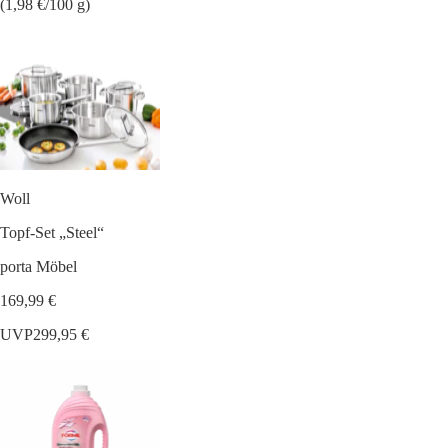
(1,98 €/100 g)
Woll
Topf-Set „Steel“
porta Möbel
169,99 €
UVP
299,95 €