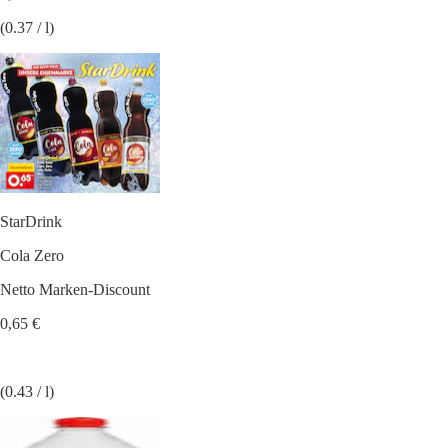
(0.37 / l)
StarDrink
Cola Zero
Netto Marken-Discount
0,65 €
(0.43 / l)