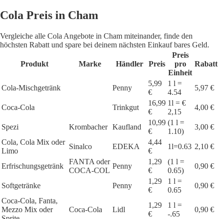
Cola Preis in Cham
Vergleiche alle Cola Angebote in Cham miteinander, finde den
höchsten Rabatt und spare bei deinem nächsten Einkauf bares Geld.
Preis
Produkt
Marke
Händler
Preis
pro
Rabatt
Einheit
5,99
1 l =
Cola-Mischgetränk
Penny
5,97 €
€
4.54
16,99
1l = €
Coca-Cola
Trinkgut
4,00 €
€
2,15
10,99
(1 l =
Spezi
Krombacher
Kaufland
3,00 €
€
1.10)
Cola, Cola Mix oder
4,44
Sinalco
EDEKA
1l=0.63
2,10 €
Limo
€
FANTA oder
1,29
(1 l =
Erfrischungsgetränk
Penny
0,90 €
COCA-COL
€
0.65)
1,29
1 l =
Softgetränke
Penny
0,90 €
€
0.65
Coca-Cola, Fanta,
1,29
1 l =
Mezzo Mix oder
Coca-Cola
Lidl
0,90 €
€
-.65
Sprite