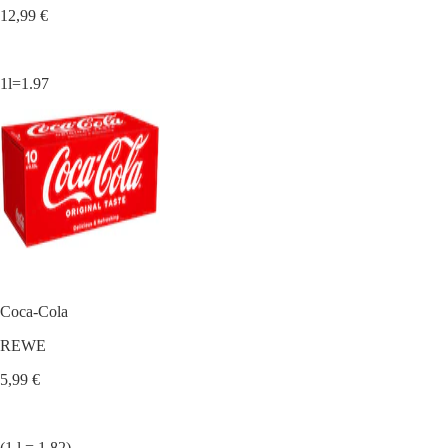
12,99 €
1l=1.97
Coca-Cola
REWE
5,99 €
(1 l = 1.82)