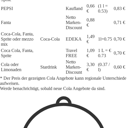
0,66
(1 l =
PEPSI
Kaufland
0,83 €
€
0.53)
Netto
0,88
Fanta
Marken-
0,71 €
€
Discount
Coca-Cola, Fanta,
1,49
Sprite oder mezzo
Coca-Cola
EDEKA
1l=0.75
0,70 €
€
mix
Coca Cola, Fanta,
Travel
1,09
1 L = €
0,70 €
Sprite
FREE
€
0.73
Netto
Cola oder
3,30
(0.37 /
Stardrink
Marken-
0,60 €
Limonaden
€
l)
Discount
* Der Preis der gezeigten Cola Angebote kann regionale Unterschiede
aufweisen.
Werde benachrichtigt, sobald neue Cola Angebote da sind.
1