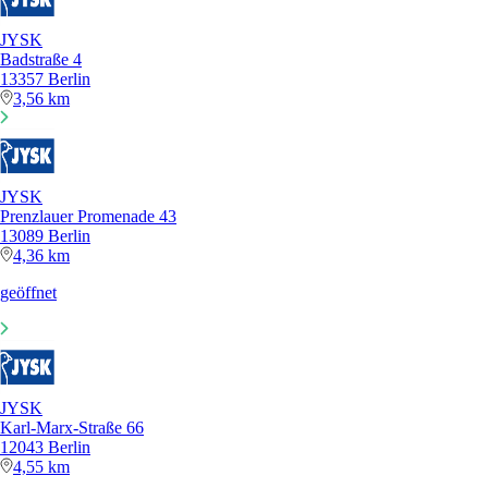
JYSK
Badstraße 4
13357 Berlin
3,56 km
JYSK
Prenzlauer Promenade 43
13089 Berlin
4,36 km
geöffnet
JYSK
Karl-Marx-Straße 66
12043 Berlin
4,55 km