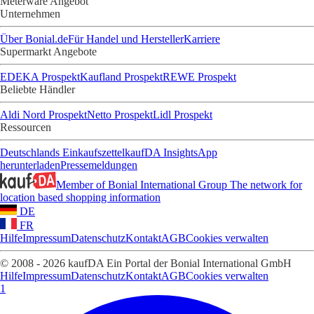
Meterware Angebot
Unternehmen
Über Bonial.de
Für Handel und Hersteller
Karriere
Supermarkt Angebote
EDEKA Prospekt
Kaufland Prospekt
REWE Prospekt
Beliebte Händler
Aldi Nord Prospekt
Netto Prospekt
Lidl Prospekt
Ressourcen
Deutschlands Einkaufszettel
kaufDA Insights
App
herunterladen
Pressemeldungen
Member of Bonial International Group
The network for
location based shopping information
DE
FR
Hilfe
Impressum
Datenschutz
Kontakt
AGB
Cookies verwalten
© 2008 - 2026 kaufDA Ein Portal der Bonial International GmbH
Hilfe
Impressum
Datenschutz
Kontakt
AGB
Cookies verwalten
1