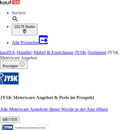
Suchen
10178 Berlin
Alle Prospekte
kaufDA
Händler
Möbel & Einrichtung
JYSK
Sortiment
JYSK
Meterware Angebot
Anzeigen
JYSK Meterware Angebot & Preis im Prospekt
Alle Meterware Angebote dieser Woche in der App öffnen
WEITER