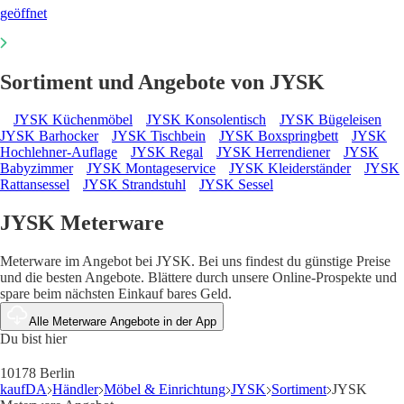
geöffnet
Sortiment und Angebote von JYSK
JYSK Küchenmöbel
JYSK Konsolentisch
JYSK Bügeleisen
JYSK Barhocker
JYSK Tischbein
JYSK Boxspringbett
JYSK
Hochlehner-Auflage
JYSK Regal
JYSK Herrendiener
JYSK
Babyzimmer
JYSK Montageservice
JYSK Kleiderständer
JYSK
Rattansessel
JYSK Strandstuhl
JYSK Sessel
JYSK Meterware
Meterware im Angebot bei JYSK. Bei uns findest du günstige Preise
und die besten Angebote. Blättere durch unsere Online-Prospekte und
spare beim nächsten Einkauf bares Geld.
Alle Meterware Angebote in der App
Du bist hier
10178 Berlin
kaufDA
Händler
Möbel & Einrichtung
JYSK
Sortiment
JYSK