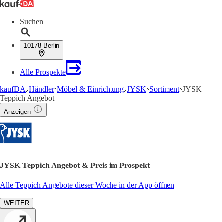
Suchen
10178 Berlin
Alle Prospekte
kaufDA
Händler
Möbel & Einrichtung
JYSK
Sortiment
JYSK
Teppich Angebot
Anzeigen
JYSK Teppich Angebot & Preis im Prospekt
Alle Teppich Angebote dieser Woche in der App öffnen
WEITER