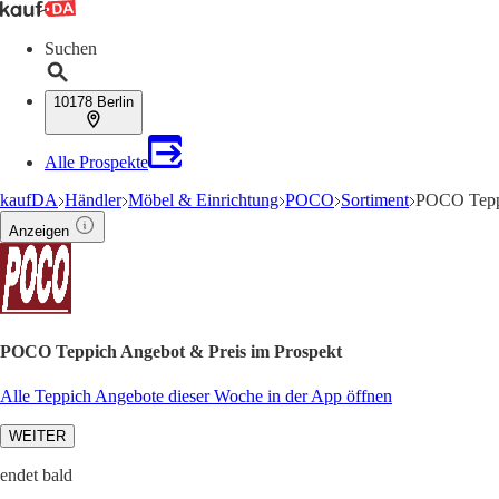
Suchen
10178 Berlin
Alle Prospekte
kaufDA
Händler
Möbel & Einrichtung
POCO
Sortiment
POCO Tepp
Anzeigen
POCO Teppich Angebot & Preis im Prospekt
Alle Teppich Angebote dieser Woche in der App öffnen
WEITER
endet bald