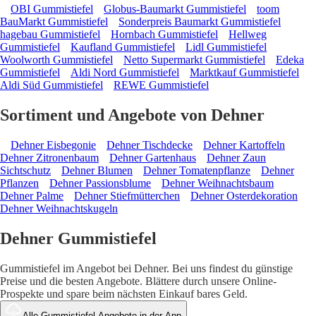
OBI Gummistiefel
Globus-Baumarkt Gummistiefel
toom
BauMarkt Gummistiefel
Sonderpreis Baumarkt Gummistiefel
hagebau Gummistiefel
Hornbach Gummistiefel
Hellweg
Gummistiefel
Kaufland Gummistiefel
Lidl Gummistiefel
Woolworth Gummistiefel
Netto Supermarkt Gummistiefel
Edeka
Gummistiefel
Aldi Nord Gummistiefel
Marktkauf Gummistiefel
Aldi Süd Gummistiefel
REWE Gummistiefel
Sortiment und Angebote von Dehner
Dehner Eisbegonie
Dehner Tischdecke
Dehner Kartoffeln
Dehner Zitronenbaum
Dehner Gartenhaus
Dehner Zaun
Sichtschutz
Dehner Blumen
Dehner Tomatenpflanze
Dehner
Pflanzen
Dehner Passionsblume
Dehner Weihnachtsbaum
Dehner Palme
Dehner Stiefmütterchen
Dehner Osterdekoration
Dehner Weihnachtskugeln
Dehner Gummistiefel
Gummistiefel im Angebot bei Dehner. Bei uns findest du günstige
Preise und die besten Angebote. Blättere durch unsere Online-
Prospekte und spare beim nächsten Einkauf bares Geld.
Alle Gummistiefel Angebote in der App