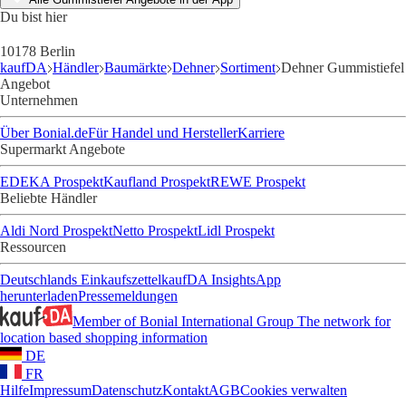
Du bist hier
10178 Berlin
kaufDA
Händler
Baumärkte
Dehner
Sortiment
Dehner Gummistiefel
Angebot
Unternehmen
Über Bonial.de
Für Handel und Hersteller
Karriere
Supermarkt Angebote
EDEKA Prospekt
Kaufland Prospekt
REWE Prospekt
Beliebte Händler
Aldi Nord Prospekt
Netto Prospekt
Lidl Prospekt
Ressourcen
Deutschlands Einkaufszettel
kaufDA Insights
App
herunterladen
Pressemeldungen
Member of Bonial International Group
The network for
location based shopping information
DE
FR
Hilfe
Impressum
Datenschutz
Kontakt
AGB
Cookies verwalten