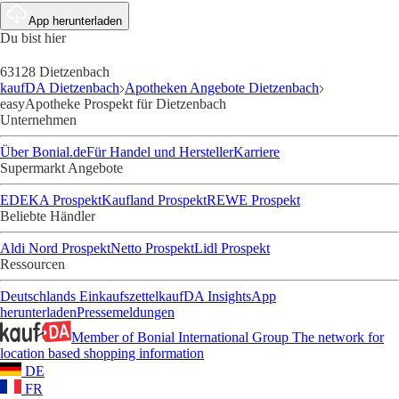
App herunterladen
Du bist hier
63128 Dietzenbach
kaufDA Dietzenbach
Apotheken Angebote Dietzenbach
easyApotheke Prospekt für Dietzenbach
Unternehmen
Über Bonial.de
Für Handel und Hersteller
Karriere
Supermarkt Angebote
EDEKA Prospekt
Kaufland Prospekt
REWE Prospekt
Beliebte Händler
Aldi Nord Prospekt
Netto Prospekt
Lidl Prospekt
Ressourcen
Deutschlands Einkaufszettel
kaufDA Insights
App
herunterladen
Pressemeldungen
Member of Bonial International Group
The network for
location based shopping information
DE
FR