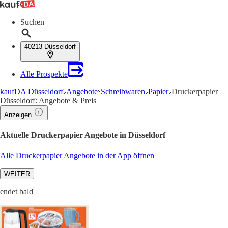
Suchen
40213 Düsseldorf
Alle Prospekte
kaufDA Düsseldorf
Angebote
Schreibwaren
Papier
Druckerpapier
Düsseldorf: Angebote & Preis
Anzeigen
Aktuelle Druckerpapier Angebote in Düsseldorf
Alle Druckerpapier Angebote in der App öffnen
WEITER
endet bald