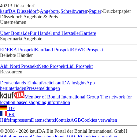
40213 Düsseldorf
kaufDA Düsseldorf
Angebote
Schreibwaren
Papier
Druckerpapier
Düsseldorf: Angebote & Preis
Unternehmen
Über Bonial.de
Für Handel und Hersteller
Karriere
Supermarkt Angebote
EDEKA Prospekt
Kaufland Prospekt
REWE Prospekt
Beliebte Händler
Aldi Nord Prospekt
Netto Prospekt
Lidl Prospekt
Ressourcen
Deutschlands Einkaufszettel
kaufDA Insights
App
herunterladen
Pressemeldungen
Member of Bonial International Group
The network for
location based shopping information
DE
FR
Hilfe
Impressum
Datenschutz
Kontakt
AGB
Cookies verwalten
© 2008 - 2026 kaufDA Ein Portal der Bonial International GmbH
Hilfe
Impressum
Datenschutz
Kontakt
AGB
Cookies verwalten