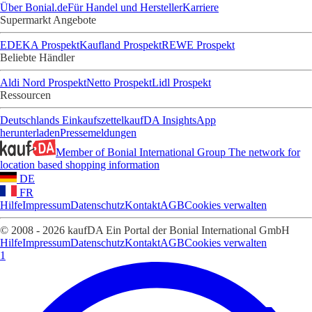
Über Bonial.de
Für Handel und Hersteller
Karriere
Supermarkt Angebote
EDEKA Prospekt
Kaufland Prospekt
REWE Prospekt
Beliebte Händler
Aldi Nord Prospekt
Netto Prospekt
Lidl Prospekt
Ressourcen
Deutschlands Einkaufszettel
kaufDA Insights
App
herunterladen
Pressemeldungen
Member of Bonial International Group
The network for
location based shopping information
DE
FR
Hilfe
Impressum
Datenschutz
Kontakt
AGB
Cookies verwalten
© 2008 - 2026 kaufDA Ein Portal der Bonial International GmbH
Hilfe
Impressum
Datenschutz
Kontakt
AGB
Cookies verwalten
1