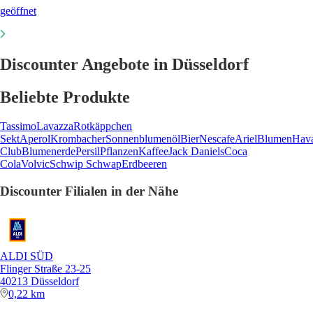
geöffnet
Discounter Angebote in Düsseldorf
Beliebte Produkte
Tassimo
Lavazza
Rotkäppchen
Sekt
Aperol
Krombacher
Sonnenblumenöl
Bier
Nescafe
Ariel
Blumen
Hav
Club
Blumenerde
Persil
Pflanzen
Kaffee
Jack Daniels
Coca
Cola
Volvic
Schwip Schwap
Erdbeeren
Discounter Filialen in der Nähe
ALDI SÜD
Flinger Straße 23-25
40213 Düsseldorf
0,22 km