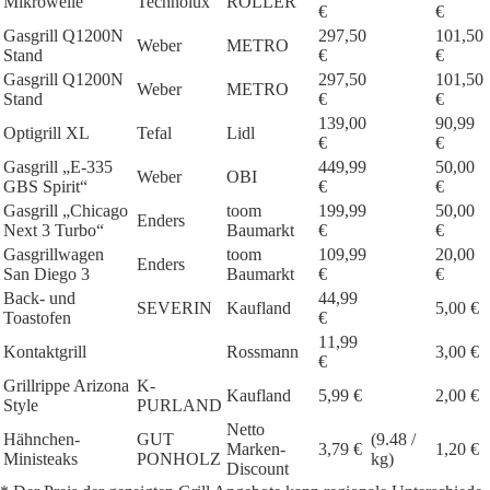
Mikrowelle
Technolux
ROLLER
€
€
Gasgrill Q1200N
297,50
101,50
Weber
METRO
Stand
€
€
Gasgrill Q1200N
297,50
101,50
Weber
METRO
Stand
€
€
139,00
90,99
Optigrill XL
Tefal
Lidl
€
€
Gasgrill „E-335
449,99
50,00
Weber
OBI
GBS Spirit“
€
€
Gasgrill „Chicago
toom
199,99
50,00
Enders
Next 3 Turbo“
Baumarkt
€
€
Gasgrillwagen
toom
109,99
20,00
Enders
San Diego 3
Baumarkt
€
€
Back- und
44,99
SEVERIN
Kaufland
5,00 €
Toastofen
€
11,99
Kontaktgrill
Rossmann
3,00 €
€
Grillrippe Arizona
K-
Kaufland
5,99 €
2,00 €
Style
PURLAND
Netto
Hähnchen-
GUT
(9.48 /
Marken-
3,79 €
1,20 €
Ministeaks
PONHOLZ
kg)
Discount