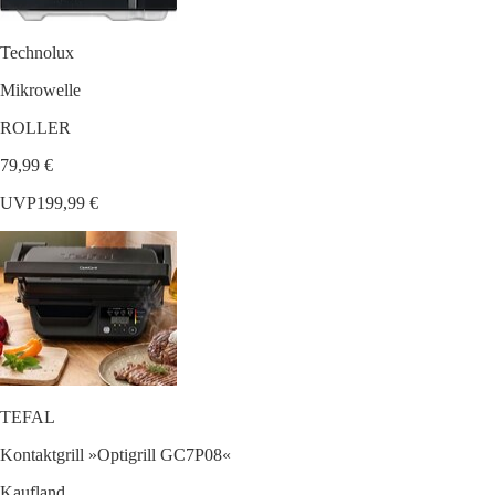
Technolux
Mikrowelle
ROLLER
79,99 €
UVP
199,99 €
TEFAL
Kontaktgrill »Optigrill GC7P08«
Kaufland