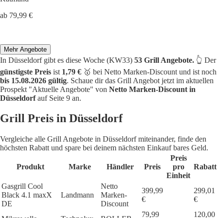
ab 79,99 €
Mehr Angebote
In Düsseldorf gibt es diese Woche (KW33)
53 Grill Angebote.
👆 Der
günstigste Preis
ist
1,79 €
🥇 bei Netto Marken-Discount und ist noch
bis 15.08.2026 gültig
. Schaue dir das Grill Angebot jetzt im aktuellen
Prospekt "Aktuelle Angebote" von
Netto Marken-Discount in
Düsseldorf
auf Seite 9 an.
Grill Preis in Düsseldorf
Vergleiche alle Grill Angebote in Düsseldorf miteinander, finde den
höchsten Rabatt und spare bei deinem nächsten Einkauf bares Geld.
Preis
Produkt
Marke
Händler
Preis
pro
Rabatt
Einheit
Gasgrill Cool
Netto
399,99
299,01
Black 4.1 maxX
Landmann
Marken-
€
€
DE
Discount
79,99
120,00