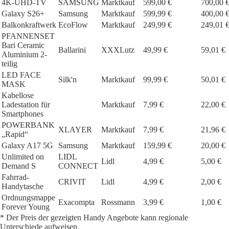
4K-UHD-TV
SAMSUNG
Marktkauf
599,00 €
700,00 
Galaxy S26+
Samsung
Marktkauf
599,99 €
400,00 
Balkonkraftwerk
EcoFlow
Marktkauf
249,99 €
249,01 
PFANNENSET
Bari Ceramic
Ballarini
XXXLutz
49,99 €
59,01 €
Aluminium 2-
teilig
LED FACE
Silk'n
Marktkauf
99,99 €
50,01 €
MASK
Kabellose
Ladestation für
Marktkauf
7,99 €
22,00 €
Smartphones
POWERBANK
XLAYER
Marktkauf
7,99 €
21,96 €
„Rapid“
Galaxy A17 5G
Samsung
Marktkauf
159,99 €
20,00 €
Unlimited on
LIDL
Lidl
4,99 €
5,00 €
Demand S
CONNECT
Fahrrad-
CRIVIT
Lidl
4,99 €
2,00 €
Handytasche
Ordnungsmappe
Exacompta
Rossmann
3,99 €
1,00 €
Forever Young
* Der Preis der gezeigten Handy Angebote kann regionale
Unterschiede aufweisen.