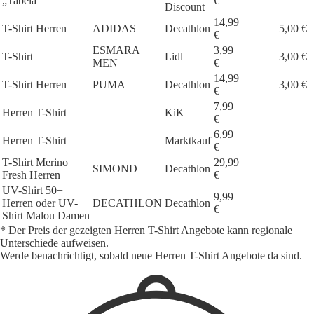
„Tabela“
€
Discount
14,99
T-Shirt Herren
ADIDAS
Decathlon
5,00 €
€
ESMARA
3,99
T-Shirt
Lidl
3,00 €
MEN
€
14,99
T-Shirt Herren
PUMA
Decathlon
3,00 €
€
7,99
Herren T-Shirt
KiK
€
6,99
Herren T-Shirt
Marktkauf
€
T-Shirt Merino
29,99
SIMOND
Decathlon
Fresh Herren
€
UV-Shirt 50+
9,99
Herren oder UV-
DECATHLON
Decathlon
€
Shirt Malou Damen
* Der Preis der gezeigten Herren T-Shirt Angebote kann regionale
Unterschiede aufweisen.
Werde benachrichtigt, sobald neue Herren T-Shirt Angebote da sind.
1