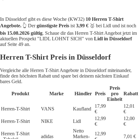
In Düsseldorf gibt es diese Woche (KW32)
10 Herren T-Shirt
Angebote.
👆 Der
günstigste Preis
ist
3,99 €
🥇 bei Lidl und ist noch
bis 15.08.2026 gültig
. Schaue dir das Herren T-Shirt Angebot jetzt im
aktuellen Prospekt "LIDL LOHNT SICH" von
Lidl in Düsseldorf
auf Seite 49 an.
Herren T-Shirt Preis in Düsseldorf
Vergleiche alle Herren T-Shirt Angebote in Düsseldorf miteinander,
finde den höchsten Rabatt und spare bei deinem nächsten Einkauf
bares Geld.
Preis
Produkt
Marke
Händler
Preis
pro
Rabatt
Einheit
17,99
12,01
Herren-T-Shirt
VANS
Kaufland
€
€
12,99
12,00
Herren-T-Shirt
NIKE
Lidl
€
€
Netto
Herren T-Shirt
12,99
adidas
Marken-
7,01 €