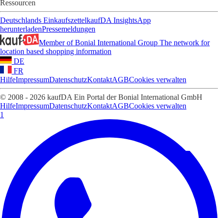
Ressourcen
Deutschlands Einkaufszettel
kaufDA Insights
App
herunterladen
Pressemeldungen
Member of Bonial International Group
The network for
location based shopping information
DE
FR
Hilfe
Impressum
Datenschutz
Kontakt
AGB
Cookies verwalten
© 2008 - 2026 kaufDA Ein Portal der Bonial International GmbH
Hilfe
Impressum
Datenschutz
Kontakt
AGB
Cookies verwalten
1