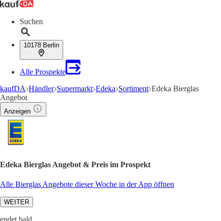
Suchen
10178 Berlin
Alle Prospekte
kaufDA
Händler
Supermarkt
Edeka
Sortiment
Edeka Bierglas
Angebot
Anzeigen
Edeka Bierglas Angebot & Preis im Prospekt
Alle Bierglas Angebote dieser Woche in der App öffnen
WEITER
endet bald