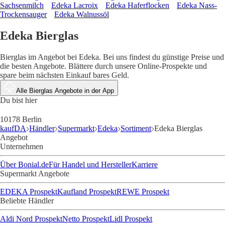
Sachsenmilch
Edeka Lacroix
Edeka Haferflocken
Edeka Nass-
Trockensauger
Edeka Walnussöl
Edeka Bierglas
Bierglas im Angebot bei Edeka. Bei uns findest du günstige Preise und
die besten Angebote. Blättere durch unsere Online-Prospekte und
spare beim nächsten Einkauf bares Geld.
Alle Bierglas Angebote in der App
Du bist hier
10178 Berlin
kaufDA
Händler
Supermarkt
Edeka
Sortiment
Edeka Bierglas
Angebot
Unternehmen
Über Bonial.de
Für Handel und Hersteller
Karriere
Supermarkt Angebote
EDEKA Prospekt
Kaufland Prospekt
REWE Prospekt
Beliebte Händler
Aldi Nord Prospekt
Netto Prospekt
Lidl Prospekt