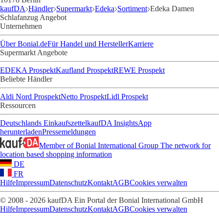
kaufDA
Händler
Supermarkt
Edeka
Sortiment
Edeka Damen
Schlafanzug Angebot
Unternehmen
Über Bonial.de
Für Handel und Hersteller
Karriere
Supermarkt Angebote
EDEKA Prospekt
Kaufland Prospekt
REWE Prospekt
Beliebte Händler
Aldi Nord Prospekt
Netto Prospekt
Lidl Prospekt
Ressourcen
Deutschlands Einkaufszettel
kaufDA Insights
App
herunterladen
Pressemeldungen
Member of Bonial International Group
The network for
location based shopping information
DE
FR
Hilfe
Impressum
Datenschutz
Kontakt
AGB
Cookies verwalten
© 2008 - 2026 kaufDA Ein Portal der Bonial International GmbH
Hilfe
Impressum
Datenschutz
Kontakt
AGB
Cookies verwalten