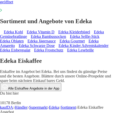
geöffnet
Sortiment und Angebote von Edeka
Edeka Kohl
Edeka Vitamin D
Edeka Kleiderbügel
Edeka
Gemüsebratlinge
Edeka Bambussocken
Edeka Selfie-Stick
Edeka Oblaten
Edeka Jägersauce
Edeka Gourmet
Edeka
Amaretto
Edeka Schwarze Dose
Edeka Kinder Adventskalender
Edeka Eisbergsalat
Edeka Frostschutz
Edeka Lesebrille
Edeka Eiskaffee
Eiskaffee im Angebot bei Edeka. Bei uns findest du günstige Preise
und die besten Angebote. Blättere durch unsere Online-Prospekte und
spare beim nächsten Einkauf bares Geld.
Alle Eiskaffee Angebote in der App
Du bist hier
10178 Berlin
kaufDA
Händler
Supermarkt
Edeka
Sortiment
Edeka Eiskaffee
Angebot