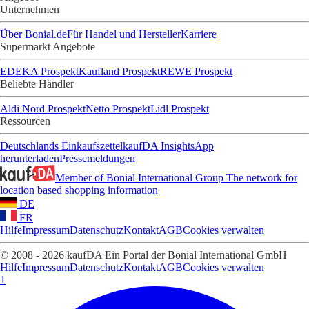
Unternehmen
Über Bonial.de
Für Handel und Hersteller
Karriere
Supermarkt Angebote
EDEKA Prospekt
Kaufland Prospekt
REWE Prospekt
Beliebte Händler
Aldi Nord Prospekt
Netto Prospekt
Lidl Prospekt
Ressourcen
Deutschlands Einkaufszettel
kaufDA Insights
App
herunterladen
Pressemeldungen
Member of Bonial International Group
The network for
location based shopping information
DE
FR
Hilfe
Impressum
Datenschutz
Kontakt
AGB
Cookies verwalten
© 2008 - 2026 kaufDA Ein Portal der Bonial International GmbH
Hilfe
Impressum
Datenschutz
Kontakt
AGB
Cookies verwalten
1