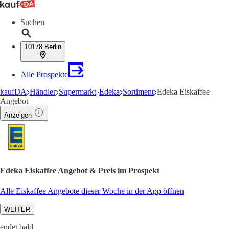
Suchen
10178 Berlin
Alle Prospekte
kaufDA
Händler
Supermarkt
Edeka
Sortiment
Edeka Eiskaffee
Angebot
Anzeigen
Edeka Eiskaffee Angebot & Preis im Prospekt
Alle Eiskaffee Angebote dieser Woche in der App öffnen
WEITER
endet bald