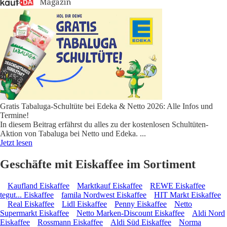
Gratis Tabaluga-Schultüte bei Edeka & Netto 2026: Alle Infos und
Termine!
In diesem Beitrag erfährst du alles zu der kostenlosen Schultüten-
Aktion von Tabaluga bei Netto und Edeka.
...
Jetzt lesen
Geschäfte mit Eiskaffee im Sortiment
Kaufland Eiskaffee
Marktkauf Eiskaffee
REWE Eiskaffee
tegut... Eiskaffee
famila Nordwest Eiskaffee
HIT Markt Eiskaffee
Real Eiskaffee
Lidl Eiskaffee
Penny Eiskaffee
Netto
Supermarkt Eiskaffee
Netto Marken-Discount Eiskaffee
Aldi Nord
Eiskaffee
Rossmann Eiskaffee
Aldi Süd Eiskaffee
Norma