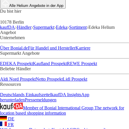
Alle Helium Angebote in der App
Du bist hier
10178 Berlin
kaufDA
Händler
Supermarkt
Edeka
Sortiment
Edeka Helium
Angebot
Unternehmen
Über Bonial.de
Für Handel und Hersteller
Karriere
Supermarkt Angebote
EDEKA Prospekt
Kaufland Prospekt
REWE Prospekt
Beliebte Händler
Aldi Nord Prospekt
Netto Prospekt
Lidl Prospekt
Ressourcen
Deutschlands Einkaufszettel
kaufDA Insights
App
herunterladen
Pressemeldungen
Member of Bonial International Group
The network for
location based shopping information
DE
FR