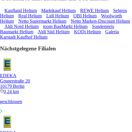
Kaufland Helium
Marktkauf Helium
REWE Helium
Selgros
Helium
Real Helium
Lidl Helium
OBI Helium
Woolworth
Helium
Netto Supermarkt Helium
Netto Marken-Discount Helium
Aldi Nord Helium
toom BauMarkt Helium
Sonderpreis
Baumarkt Helium
Aldi Süd Helium
KODi Helium
Galeria
Karstadt Kaufhof Helium
Nächstgelegene Filialen
EDEKA
Grunerstraße 20
10179 Berlin
0,24 km
geschlossen