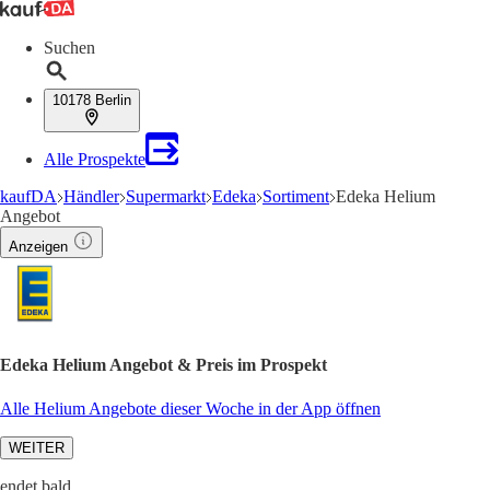
Suchen
10178 Berlin
Alle Prospekte
kaufDA
Händler
Supermarkt
Edeka
Sortiment
Edeka Helium
Angebot
Anzeigen
Edeka Helium Angebot & Preis im Prospekt
Alle Helium Angebote dieser Woche in der App öffnen
WEITER
endet bald