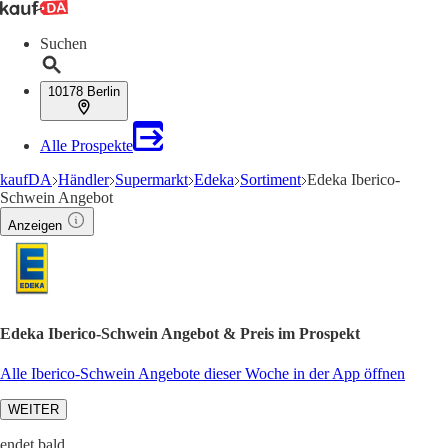
Suchen
10178 Berlin
Alle Prospekte
kaufDA
Händler
Supermarkt
Edeka
Sortiment
Edeka Iberico-
Schwein Angebot
Anzeigen
Edeka Iberico-Schwein Angebot & Preis im Prospekt
Alle Iberico-Schwein Angebote dieser Woche in der App öffnen
WEITER
endet bald