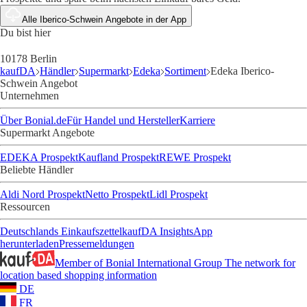
Alle Iberico-Schwein Angebote in der App
Du bist hier
10178 Berlin
kaufDA
Händler
Supermarkt
Edeka
Sortiment
Edeka Iberico-
Schwein Angebot
Unternehmen
Über Bonial.de
Für Handel und Hersteller
Karriere
Supermarkt Angebote
EDEKA Prospekt
Kaufland Prospekt
REWE Prospekt
Beliebte Händler
Aldi Nord Prospekt
Netto Prospekt
Lidl Prospekt
Ressourcen
Deutschlands Einkaufszettel
kaufDA Insights
App
herunterladen
Pressemeldungen
Member of Bonial International Group
The network for
location based shopping information
DE
FR