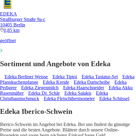
EDEKA
Straßburger Straße 9a-c
10405 Berlin
0,85 km
geöffnet
Sortiment und Angebote von Edeka
Edeka Berliner Weisse
Edeka Tiptoi
Edeka Tastatur-Set
Edeka
Pfannkuchenpfanne
Edeka Kreide
Edeka Dartscheibe
Edeka
Pedigree
Edeka Ziegenmilch
Edeka Haarschneider
Edeka Akku
Rasenmäher
Edeka Dr. Schär
Edeka Salakis
Edeka
Christbaumschmuck
Edeka Fleischthermometer
Edeka Schüssel
Edeka Iberico-Schwein
Iberico-Schwein im Angebot bei Edeka. Bei uns findest du günstige
Preise und die besten Angebote. Blättere durch unsere Online-
Prospekte und spare beim nächsten Einkauf bares Geld.