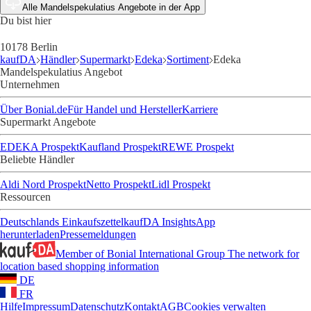
Alle Mandelspekulatius Angebote in der App
Du bist hier
10178 Berlin
kaufDA
Händler
Supermarkt
Edeka
Sortiment
Edeka
Mandelspekulatius Angebot
Unternehmen
Über Bonial.de
Für Handel und Hersteller
Karriere
Supermarkt Angebote
EDEKA Prospekt
Kaufland Prospekt
REWE Prospekt
Beliebte Händler
Aldi Nord Prospekt
Netto Prospekt
Lidl Prospekt
Ressourcen
Deutschlands Einkaufszettel
kaufDA Insights
App
herunterladen
Pressemeldungen
Member of Bonial International Group
The network for
location based shopping information
DE
FR
Hilfe
Impressum
Datenschutz
Kontakt
AGB
Cookies verwalten