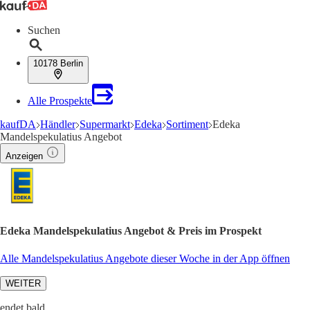
Suchen
10178 Berlin
Alle Prospekte
kaufDA
Händler
Supermarkt
Edeka
Sortiment
Edeka
Mandelspekulatius Angebot
Anzeigen
Edeka Mandelspekulatius Angebot & Preis im Prospekt
Alle Mandelspekulatius Angebote dieser Woche in der App öffnen
WEITER
endet bald