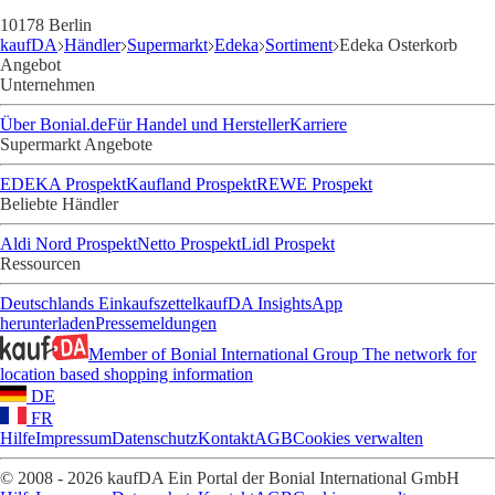
10178 Berlin
kaufDA
Händler
Supermarkt
Edeka
Sortiment
Edeka Osterkorb
Angebot
Unternehmen
Über Bonial.de
Für Handel und Hersteller
Karriere
Supermarkt Angebote
EDEKA Prospekt
Kaufland Prospekt
REWE Prospekt
Beliebte Händler
Aldi Nord Prospekt
Netto Prospekt
Lidl Prospekt
Ressourcen
Deutschlands Einkaufszettel
kaufDA Insights
App
herunterladen
Pressemeldungen
Member of Bonial International Group
The network for
location based shopping information
DE
FR
Hilfe
Impressum
Datenschutz
Kontakt
AGB
Cookies verwalten
© 2008 - 2026 kaufDA Ein Portal der Bonial International GmbH