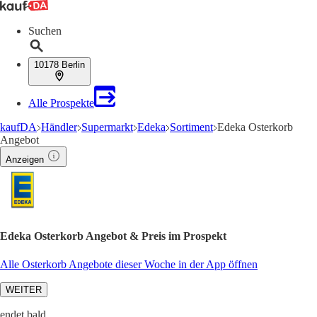
Suchen
10178 Berlin
Alle Prospekte
kaufDA
Händler
Supermarkt
Edeka
Sortiment
Edeka Osterkorb
Angebot
Anzeigen
Edeka Osterkorb Angebot & Preis im Prospekt
Alle Osterkorb Angebote dieser Woche in der App öffnen
WEITER
endet bald