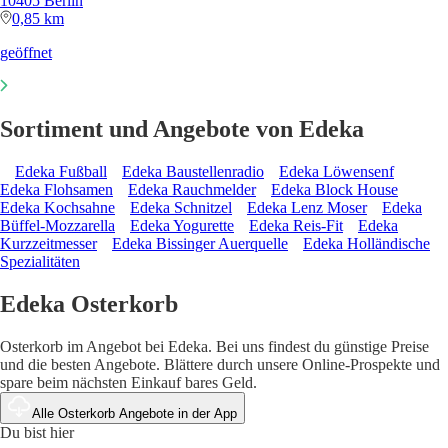
10405 Berlin
0,85 km
geöffnet
Sortiment und Angebote von Edeka
Edeka Fußball
Edeka Baustellenradio
Edeka Löwensenf
Edeka Flohsamen
Edeka Rauchmelder
Edeka Block House
Edeka Kochsahne
Edeka Schnitzel
Edeka Lenz Moser
Edeka
Büffel-Mozzarella
Edeka Yogurette
Edeka Reis-Fit
Edeka
Kurzzeitmesser
Edeka Bissinger Auerquelle
Edeka Holländische
Spezialitäten
Edeka Osterkorb
Osterkorb im Angebot bei Edeka. Bei uns findest du günstige Preise
und die besten Angebote. Blättere durch unsere Online-Prospekte und
spare beim nächsten Einkauf bares Geld.
Alle Osterkorb Angebote in der App
Du bist hier