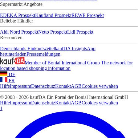
Supermarkt Angebote
EDEKA Prospekt
Kaufland Prospekt
REWE Prospekt
Beliebte Händler
Aldi Nord Prospekt
Netto Prospekt
Lidl Prospekt
Ressourcen
Deutschlands Einkaufszettel
kaufDA Insights
App
herunterladen
Pressemeldungen
Member of Bonial International Group
The network for
location based shopping information
DE
FR
Hilfe
Impressum
Datenschutz
Kontakt
AGB
Cookies verwalten
© 2008 - 2026 kaufDA Ein Portal der Bonial International GmbH
Hilfe
Impressum
Datenschutz
Kontakt
AGB
Cookies verwalten
1