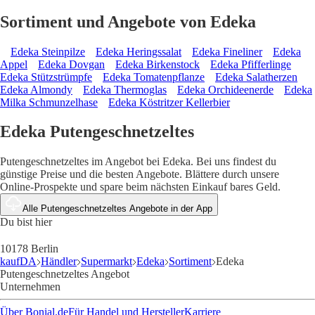
Sortiment und Angebote von Edeka
Edeka Steinpilze
Edeka Heringssalat
Edeka Fineliner
Edeka
Appel
Edeka Dovgan
Edeka Birkenstock
Edeka Pfifferlinge
Edeka Stützstrümpfe
Edeka Tomatenpflanze
Edeka Salatherzen
Edeka Almondy
Edeka Thermoglas
Edeka Orchideenerde
Edeka
Milka Schmunzelhase
Edeka Köstritzer Kellerbier
Edeka Putengeschnetzeltes
Putengeschnetzeltes im Angebot bei Edeka. Bei uns findest du
günstige Preise und die besten Angebote. Blättere durch unsere
Online-Prospekte und spare beim nächsten Einkauf bares Geld.
Alle Putengeschnetzeltes Angebote in der App
Du bist hier
10178 Berlin
kaufDA
Händler
Supermarkt
Edeka
Sortiment
Edeka
Putengeschnetzeltes Angebot
Unternehmen
Über Bonial.de
Für Handel und Hersteller
Karriere