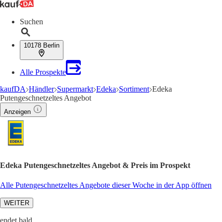
Suchen
10178 Berlin
Alle Prospekte
kaufDA
Händler
Supermarkt
Edeka
Sortiment
Edeka
Putengeschnetzeltes Angebot
Anzeigen
Edeka Putengeschnetzeltes Angebot & Preis im Prospekt
Alle Putengeschnetzeltes Angebote dieser Woche in der App öffnen
WEITER
endet bald