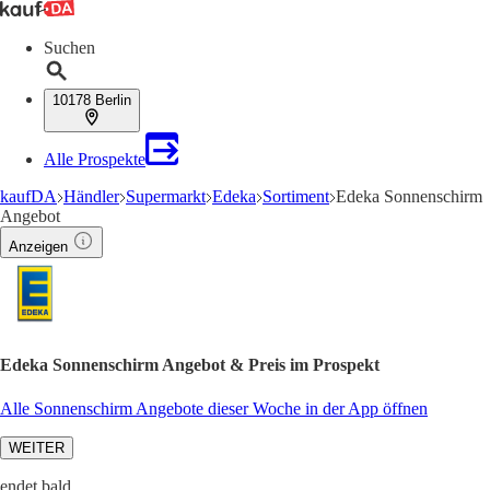
Suchen
10178 Berlin
Alle Prospekte
kaufDA
Händler
Supermarkt
Edeka
Sortiment
Edeka Sonnenschirm
Angebot
Anzeigen
Edeka Sonnenschirm Angebot & Preis im Prospekt
Alle Sonnenschirm Angebote dieser Woche in der App öffnen
WEITER
endet bald