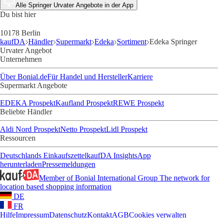
Alle Springer Urvater Angebote in der App
Du bist hier
10178 Berlin
kaufDA
Händler
Supermarkt
Edeka
Sortiment
Edeka Springer
Urvater Angebot
Unternehmen
Über Bonial.de
Für Handel und Hersteller
Karriere
Supermarkt Angebote
EDEKA Prospekt
Kaufland Prospekt
REWE Prospekt
Beliebte Händler
Aldi Nord Prospekt
Netto Prospekt
Lidl Prospekt
Ressourcen
Deutschlands Einkaufszettel
kaufDA Insights
App
herunterladen
Pressemeldungen
Member of Bonial International Group
The network for
location based shopping information
DE
FR
Hilfe
Impressum
Datenschutz
Kontakt
AGB
Cookies verwalten