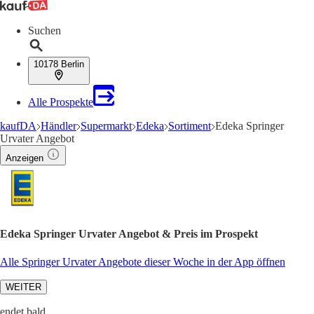
Suchen
10178 Berlin
Alle Prospekte
kaufDA
Händler
Supermarkt
Edeka
Sortiment
Edeka Springer
Urvater Angebot
Anzeigen
Edeka Springer Urvater Angebot & Preis im Prospekt
Alle Springer Urvater Angebote dieser Woche in der App öffnen
WEITER
endet bald