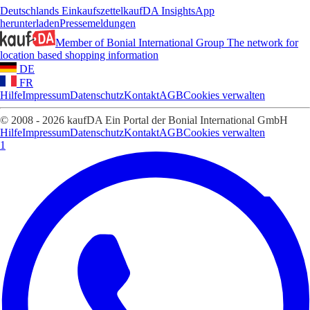
Deutschlands Einkaufszettel
kaufDA Insights
App
herunterladen
Pressemeldungen
Member of Bonial International Group
The network for
location based shopping information
DE
FR
Hilfe
Impressum
Datenschutz
Kontakt
AGB
Cookies verwalten
© 2008 - 2026 kaufDA Ein Portal der Bonial International GmbH
Hilfe
Impressum
Datenschutz
Kontakt
AGB
Cookies verwalten
1