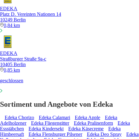
EDEKA
Platz D. Vereinten Nationen 14
10249 Berlin
0,84 km
EDEKA
Straßburger Straße 9a-c
10405 Berlin
0,85 km
geschlossen
Sortiment und Angebote von Edeka
Edeka Chorizo
Edeka Calamari
Edeka Apple
Edeka
Adelholzener
Edeka Fliegengitter
Edeka Pralinenform
Edeka
Essstäbchen
Edeka Kindersekt
Edeka Käsecreme
Edeka
Himbeersaft
Edeka Flensburger Pilsener
Edeka Deo Spray
Edeka