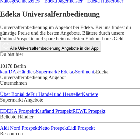
Kalbsgeschnetzeltes
Edeka Jägermeister
Edeka Hasseröder
Edeka Universalfernbedienung
Universalfernbedienung im Angebot bei Edeka. Bei uns findest du
günstige Preise und die besten Angebote. Blättere durch unsere
Online-Prospekte und spare beim nächsten Einkauf bares Geld.
Alle Universalfernbedienung Angebote in der App
Du bist hier
10178 Berlin
kaufDA
Händler
Supermarkt
Edeka
Sortiment
Edeka
Universalfernbedienung Angebot
Unternehmen
Über Bonial.de
Für Handel und Hersteller
Karriere
Supermarkt Angebote
EDEKA Prospekt
Kaufland Prospekt
REWE Prospekt
Beliebte Händler
Aldi Nord Prospekt
Netto Prospekt
Lidl Prospekt
Ressourcen