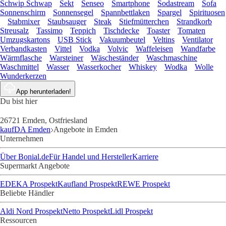
Schwip Schwap
Sekt
Senseo
Smartphone
Sodastream
Sofa
Sonnenschirm
Sonnensegel
Spannbettlaken
Spargel
Spirituosen
Stabmixer
Staubsauger
Steak
Stiefmütterchen
Strandkorb
Streusalz
Tassimo
Teppich
Tischdecke
Toaster
Tomaten
Umzugskartons
USB Stick
Vakuumbeutel
Veltins
Ventilator
Verbandkasten
Vittel
Vodka
Volvic
Waffeleisen
Wandfarbe
Wärmflasche
Warsteiner
Wäscheständer
Waschmaschine
Waschmittel
Wasser
Wasserkocher
Whiskey
Wodka
Wolle
Wunderkerzen
App herunterladen!
Du bist hier
26721 Emden, Ostfriesland
kaufDA Emden
Angebote in Emden
Unternehmen
Über Bonial.de
Für Handel und Hersteller
Karriere
Supermarkt Angebote
EDEKA Prospekt
Kaufland Prospekt
REWE Prospekt
Beliebte Händler
Aldi Nord Prospekt
Netto Prospekt
Lidl Prospekt
Ressourcen