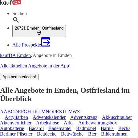
Suchen
26721 Emden, Ostfriesland
Alle Prospekte
kaufDA Emden
Angebote in Emden
Alle aktuellen Angebote in der App!
App herunterladen!
Alle Angebote in Emden, Ostfriesland im
Überblick
A
Ä
B
C
D
E
F
G
H
I
J
K
L
M
N
O
P
R
S
T
U
V
W
Z
Acrylfarben
Adventskalender
Adventskranz
Akkuschrauber
Aktenvernichter
Arbeitshose
Ariel
Aufbewahrungsbox
Autobatterie
Bacardi
Bademantel
Badmöbel
Barilla
Becks
Berliner Pilsener
Bettdecke
Bettwäsche
Bier
Bilderrahmen