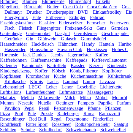
Bitburger
Blumen
Blumenerde
Blumentopf
Briketts
Bügelbrett
Bürostuhl
Butter
Coca Cola
Coca Cola Zero
Cola
Dallmayr
Drucker
Druckerpapier
DVD
Einkaufstrolley
Eis
Energydrink
Ente
Erdbeeren
Erdinger
Fahrrad
Faschingskostüme
Fassbier
Federweißer
Fernseher
Feuerwerk
Fisch
Fleisch
Fliegengitter
Freixenet-Sekt
Gans
Garnelen
Gartenliege
Gartenmöbel
Gasgrill
Gerolsteiner
Geschirrspüler
Getränke
Gin
Glühwein
Gulasch
Gummistiefel
Haarschneider
Hackfleisch
Hähnchen
Handy
Hanteln
Haribo
Hasseröder
Hausschuhe
Havana Club
Heizkissen
Hohes C
Hortensie
Jack Daniels
Jacobs
Jägermeister
Kaffee
Kaffeebohnen
Kaffeemaschine
Kaffeepads
Kaffeevollautomat
Kalender
Kaminholz
Kartoffeln
Kassler
Kerzen
Kindersitz
Kinderspielzeug
Koffer
Kölsch
König Pilsener
Kopfhörer
Kopfkissen
Krombacher
Küche
Küchenmaschine
Kühlschrank
Kühltasche
Kürbis
Lachs
Laminat
Lamm
Lavazza
Lebensmittel
LEGO
Leiter
Lenor
Lesebrille
Lichterkette
Luftballons
Luftentfeuchter
Luftmatratze
Massagegerät
Matratze
Melitta
Mikrowelle
Milch
Milka
Möbel
Motoröl
Mumm
Nescafe
Nutella
Oettinger
Pampers
Paprika
Parfum
Pavillon
Pepsi
Persil
Personenwaage
Pfanne
Pflanzen
Pizza
Pool
Pute
Puzzle
Radeberger
Rama
Ramazzotti
Rasendünger
Red Bull
Regal
Regentonne
Rinderfilet
Rindfleisch
Ritter Sport
Roastbeef
Rotkäppchen Sekt
Saatgut
Schlitten
Schuhe
Schulbedarf
Schweinebauch
Schweinefilet